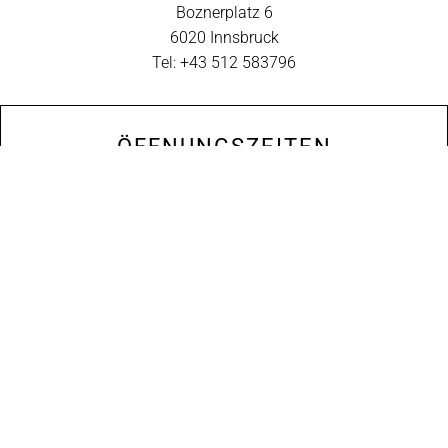
Boznerplatz 6
6020 Innsbruck
Tel: +43 512 583796
ÖFFNUNGSZEITEN
Mo-Sa: 11:30-14:00 & 17:30-24:00
So: 17:30-23:00
An Feiertagen geschlossen
FOLLOW US