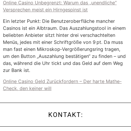
Online Casino Unbegrenzt: Warum das „unendliche“
Versprechen meist ein Hirngespinst ist
Ein letzter Punkt: Die Benutzeroberfläche mancher
Casinos ist ein Albtraum. Das Auszahlungstool in einem
beliebten Anbieter sitzt hinter drei verschachtelten
Menüs, jedes mit einer Schriftgröße von 9 pt. Da muss
man fast einen Mikroskop‑Vergrößerungsring tragen,
um den Button „Auszahlung bestätigen“ zu finden – und
das, während die Uhr tickt und das Geld auf dem Weg
zur Bank ist.
Online Casino Geld Zurückfordern – Der harte Mathe-
Check, den keiner will
KONTAKT: