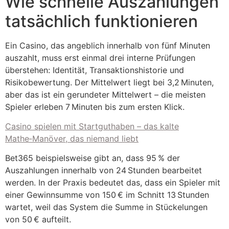
Wie schnelle Auszahlungen
tatsächlich funktionieren
Ein Casino, das angeblich innerhalb von fünf Minuten
auszahlt, muss erst einmal drei interne Prüfungen
überstehen: Identität, Transaktionshistorie und
Risikobewertung. Der Mittelwert liegt bei 3,2 Minuten,
aber das ist ein gerundeter Mittelwert – die meisten
Spieler erleben 7 Minuten bis zum ersten Klick.
Casino spielen mit Startguthaben – das kalte
Mathe‑Manöver, das niemand liebt
Bet365 beispielsweise gibt an, dass 95 % der
Auszahlungen innerhalb von 24 Stunden bearbeitet
werden. In der Praxis bedeutet das, dass ein Spieler mit
einer Gewinnsumme von 150 € im Schnitt 13 Stunden
wartet, weil das System die Summe in Stückelungen
von 50 € aufteilt.