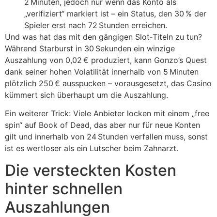
2 Minuten, jedoch nur wenn das Konto als
„verifiziert“ markiert ist – ein Status, den 30 % der
Spieler erst nach 72 Stunden erreichen.
Und was hat das mit den gängigen Slot‑Titeln zu tun?
Während Starburst in 30 Sekunden ein winzige
Auszahlung von 0,02 € produziert, kann Gonzo’s Quest
dank seiner hohen Volatilität innerhalb von 5 Minuten
plötzlich 250 € ausspucken – vorausgesetzt, das Casino
kümmert sich überhaupt um die Auszahlung.
Ein weiterer Trick: Viele Anbieter locken mit einem „free
spin“ auf Book of Dead, das aber nur für neue Konten
gilt und innerhalb von 24 Stunden verfallen muss, sonst
ist es wertloser als ein Lutscher beim Zahnarzt.
Die versteckten Kosten
hinter schnellen
Auszahlungen