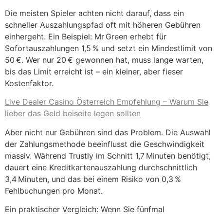
Die meisten Spieler achten nicht darauf, dass ein
schneller Auszahlungspfad oft mit höheren Gebühren
einhergeht. Ein Beispiel: Mr Green erhebt für
Sofortauszahlungen 1,5 % und setzt ein Mindestlimit von
50 €. Wer nur 20 € gewonnen hat, muss lange warten,
bis das Limit erreicht ist – ein kleiner, aber fieser
Kostenfaktor.
Live Dealer Casino Österreich Empfehlung – Warum Sie
lieber das Geld beiseite legen sollten
Aber nicht nur Gebühren sind das Problem. Die Auswahl
der Zahlungsmethode beeinflusst die Geschwindigkeit
massiv. Während Trustly im Schnitt 1,7 Minuten benötigt,
dauert eine Kreditkartenauszahlung durchschnittlich
3,4 Minuten, und das bei einem Risiko von 0,3 %
Fehlbuchungen pro Monat.
Ein praktischer Vergleich: Wenn Sie fünfmal