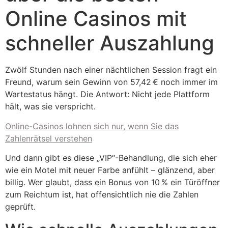
Online Casinos mit
schneller Auszahlung
Zwölf Stunden nach einer nächtlichen Session fragt ein
Freund, warum sein Gewinn von 57,42 € noch immer im
Wartestatus hängt. Die Antwort: Nicht jede Plattform
hält, was sie verspricht.
Online-Casinos lohnen sich nur, wenn Sie das
Zahlenrätsel verstehen
Und dann gibt es diese „VIP“-Behandlung, die sich eher
wie ein Motel mit neuer Farbe anfühlt – glänzend, aber
billig. Wer glaubt, dass ein Bonus von 10 % ein Türöffner
zum Reichtum ist, hat offensichtlich nie die Zahlen
geprüft.