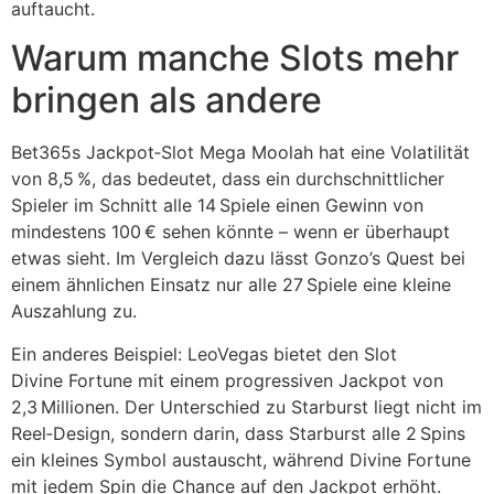
auftaucht.
Warum manche Slots mehr
bringen als andere
Bet365s Jackpot‑Slot Mega Moolah hat eine Volatilität
von 8,5 %, das bedeutet, dass ein durchschnittlicher
Spieler im Schnitt alle 14 Spiele einen Gewinn von
mindestens 100 € sehen könnte – wenn er überhaupt
etwas sieht. Im Vergleich dazu lässt Gonzo’s Quest bei
einem ähnlichen Einsatz nur alle 27 Spiele eine kleine
Auszahlung zu.
Ein anderes Beispiel: LeoVegas bietet den Slot
Divine Fortune mit einem progressiven Jackpot von
2,3 Millionen. Der Unterschied zu Starburst liegt nicht im
Reel‑Design, sondern darin, dass Starburst alle 2 Spins
ein kleines Symbol austauscht, während Divine Fortune
mit jedem Spin die Chance auf den Jackpot erhöht.