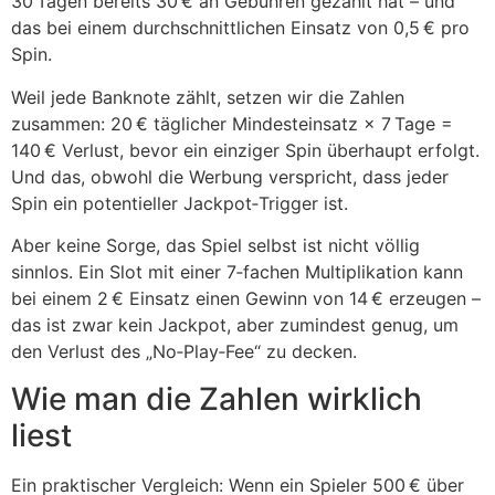
30 Tagen bereits 30 € an Gebühren gezahlt hat – und
das bei einem durchschnittlichen Einsatz von 0,5 € pro
Spin.
Weil jede Banknote zählt, setzen wir die Zahlen
zusammen: 20 € täglicher Mindesteinsatz × 7 Tage =
140 € Verlust, bevor ein einziger Spin überhaupt erfolgt.
Und das, obwohl die Werbung verspricht, dass jeder
Spin ein potentieller Jackpot‑Trigger ist.
Aber keine Sorge, das Spiel selbst ist nicht völlig
sinnlos. Ein Slot mit einer 7‑fachen Multiplikation kann
bei einem 2 € Einsatz einen Gewinn von 14 € erzeugen –
das ist zwar kein Jackpot, aber zumindest genug, um
den Verlust des „No‑Play‑Fee“ zu decken.
Wie man die Zahlen wirklich
liest
Ein praktischer Vergleich: Wenn ein Spieler 500 € über