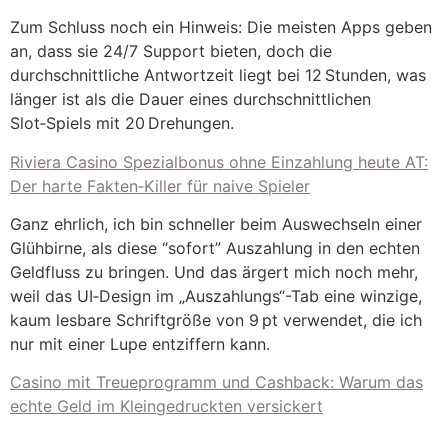
Zum Schluss noch ein Hinweis: Die meisten Apps geben
an, dass sie 24/7 Support bieten, doch die
durchschnittliche Antwortzeit liegt bei 12 Stunden, was
länger ist als die Dauer eines durchschnittlichen
Slot‑Spiels mit 20 Drehungen.
Riviera Casino Spezialbonus ohne Einzahlung heute AT:
Der harte Fakten‑Killer für naive Spieler
Ganz ehrlich, ich bin schneller beim Auswechseln einer
Glühbirne, als diese “sofort” Auszahlung in den echten
Geldfluss zu bringen. Und das ärgert mich noch mehr,
weil das UI‑Design im „Auszahlungs“-Tab eine winzige,
kaum lesbare Schriftgröße von 9 pt verwendet, die ich
nur mit einer Lupe entziffern kann.
Casino mit Treueprogramm und Cashback: Warum das
echte Geld im Kleingedruckten versickert