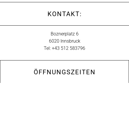
KONTAKT:
Boznerplatz 6
6020 Innsbruck
Tel: +43 512 583796
ÖFFNUNGSZEITEN
Mo-Sa: 11:30-14:00 & 17:30-24:00
So: 17:30-23:00
An Feiertagen geschlossen