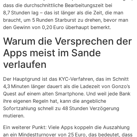
dass die durchschnittliche Bearbeitungszeit bei
8,7 Stunden lag – das ist länger als die Zeit, die man
braucht, um 5 Runden Starburst zu drehen, bevor man
den Gewinn von 0,20 Euro überhaupt bemerkt.
Warum die Versprechen der
Apps meist im Sande
verlaufen
Der Hauptgrund ist das KYC‑Verfahren, das im Schnitt
4,3 Minuten länger dauert als die Ladezeit von Gonzo’s
Quest auf einem alten Smartphone. Und weil jede Bank
ihre eigenen Regeln hat, kann die angebliche
Sofortzahlung schnell zu 48 Stunden Verzögerung
mutieren.
Ein weiterer Punkt: Viele Apps koppeln die Auszahlung
an ein Mindestturnover von 25 Euro, das bedeutet, dass