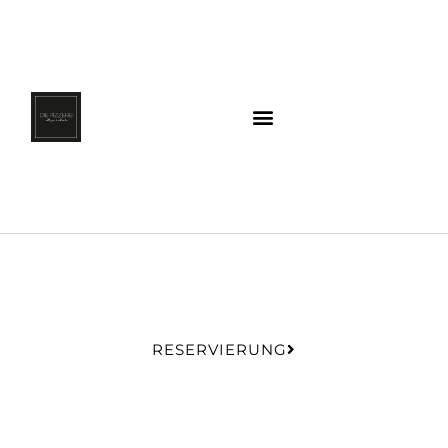
RESERVIERUNG