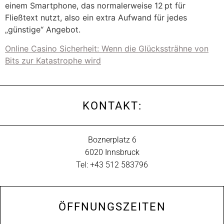
einem Smartphone, das normalerweise 12 pt für
Fließtext nutzt, also ein extra Aufwand für jedes
„günstige“ Angebot.
Online Casino Sicherheit: Wenn die Glückssträhne von
Bits zur Katastrophe wird
KONTAKT:
Boznerplatz 6
6020 Innsbruck
Tel: +43 512 583796
ÖFFNUNGSZEITEN