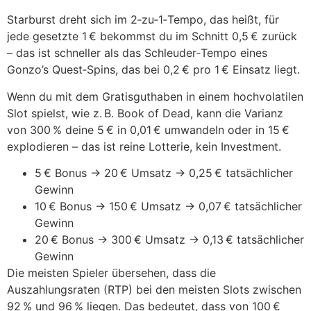
Starburst dreht sich im 2‑zu‑1‑Tempo, das heißt, für
jede gesetzte 1 € bekommst du im Schnitt 0,5 € zurück
– das ist schneller als das Schleuder‑Tempo eines
Gonzo’s Quest‑Spins, das bei 0,2 € pro 1 € Einsatz liegt.
Wenn du mit dem Gratisguthaben in einem hochvolatilen
Slot spielst, wie z. B. Book of Dead, kann die Varianz
von 300 % deine 5 € in 0,01 € umwandeln oder in 15 €
explodieren – das ist reine Lotterie, kein Investment.
5 € Bonus → 20 € Umsatz → 0,25 € tatsächlicher
Gewinn
10 € Bonus → 150 € Umsatz → 0,07 € tatsächlicher
Gewinn
20 € Bonus → 300 € Umsatz → 0,13 € tatsächlicher
Gewinn
Die meisten Spieler übersehen, dass die
Auszahlungsraten (RTP) bei den meisten Slots zwischen
92 % und 96 % liegen. Das bedeutet, dass von 100 €