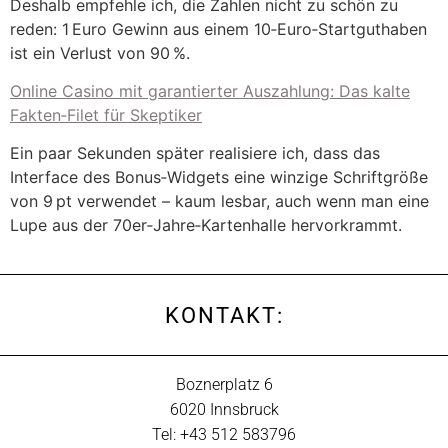
Deshalb empfehle ich, die Zahlen nicht zu schön zu
reden: 1 Euro Gewinn aus einem 10‑Euro‑Startguthaben
ist ein Verlust von 90 %.
Online Casino mit garantierter Auszahlung: Das kalte
Fakten‑Filet für Skeptiker
Ein paar Sekunden später realisiere ich, dass das
Interface des Bonus‑Widgets eine winzige Schriftgröße
von 9 pt verwendet – kaum lesbar, auch wenn man eine
Lupe aus der 70er‑Jahre‑Kartenhalle hervorkrammt.
KONTAKT:
Boznerplatz 6
6020 Innsbruck
Tel: +43 512 583796