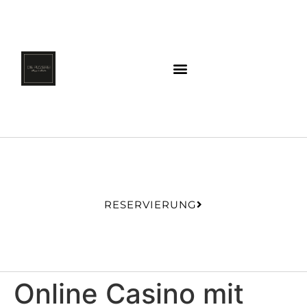
RESERVIERUNG
Online Casino mit