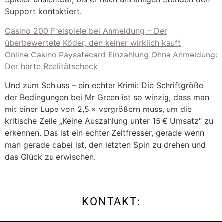
Support kontaktiert.
Casino 200 Freispiele bei Anmeldung – Der
überbewertete Köder, den keiner wirklich kauft
Online Casino Paysafecard Einzahlung Ohne Anmeldung:
Der harte Realitätscheck
Und zum Schluss – ein echter Krimi: Die Schriftgröße
der Bedingungen bei Mr Green ist so winzig, dass man
mit einer Lupe von 2,5 × vergrößern muss, um die
kritische Zeile „Keine Auszahlung unter 15 € Umsatz“ zu
erkennen. Das ist ein echter Zeitfresser, gerade wenn
man gerade dabei ist, den letzten Spin zu drehen und
das Glück zu erwischen.
KONTAKT: