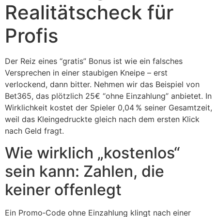
Realitätscheck für
Profis
Der Reiz eines “gratis” Bonus ist wie ein falsches
Versprechen in einer staubigen Kneipe – erst
verlockend, dann bitter. Nehmen wir das Beispiel von
Bet365, das plötzlich 25€ “ohne Einzahlung” anbietet. In
Wirklichkeit kostet der Spieler 0,04 % seiner Gesamtzeit,
weil das Kleingedruckte gleich nach dem ersten Klick
nach Geld fragt.
Wie wirklich „kostenlos“
sein kann: Zahlen, die
keiner offenlegt
Ein Promo‑Code ohne Einzahlung klingt nach einer