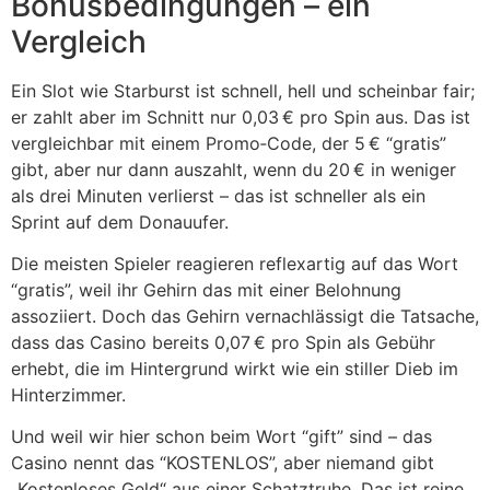
Bonusbedingungen – ein
Vergleich
Ein Slot wie Starburst ist schnell, hell und scheinbar fair;
er zahlt aber im Schnitt nur 0,03 € pro Spin aus. Das ist
vergleichbar mit einem Promo‑Code, der 5 € “gratis”
gibt, aber nur dann auszahlt, wenn du 20 € in weniger
als drei Minuten verlierst – das ist schneller als ein
Sprint auf dem Donauufer.
Die meisten Spieler reagieren reflexartig auf das Wort
“gratis”, weil ihr Gehirn das mit einer Belohnung
assoziiert. Doch das Gehirn vernachlässigt die Tatsache,
dass das Casino bereits 0,07 € pro Spin als Gebühr
erhebt, die im Hintergrund wirkt wie ein stiller Dieb im
Hinterzimmer.
Und weil wir hier schon beim Wort “gift” sind – das
Casino nennt das “KOSTENLOS”, aber niemand gibt
„Kostenloses Geld“ aus einer Schatztruhe. Das ist reine