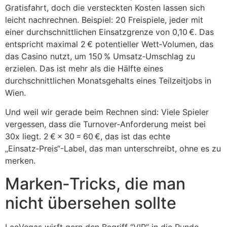
Gratisfahrt, doch die versteckten Kosten lassen sich
leicht nachrechnen. Beispiel: 20 Freispiele, jeder mit
einer durchschnittlichen Einsatzgrenze von 0,10 €. Das
entspricht maximal 2 € potentieller Wett‑Volumen, das
das Casino nutzt, um 150 % Umsatz‑Umschlag zu
erzielen. Das ist mehr als die Hälfte eines
durchschnittlichen Monatsgehalts eines Teilzeitjobs in
Wien.
Und weil wir gerade beim Rechnen sind: Viele Spieler
vergessen, dass die Turnover‑Anforderung meist bei
30x liegt. 2 € × 30 = 60 €, das ist das echte
„Einsatz‑Preis“-Label, das man unterschreibt, ohne es zu
merken.
Marken‑Tricks, die man
nicht übersehen sollte
LeoVegas wirft gern den Begriff “VIP” in die Runde,