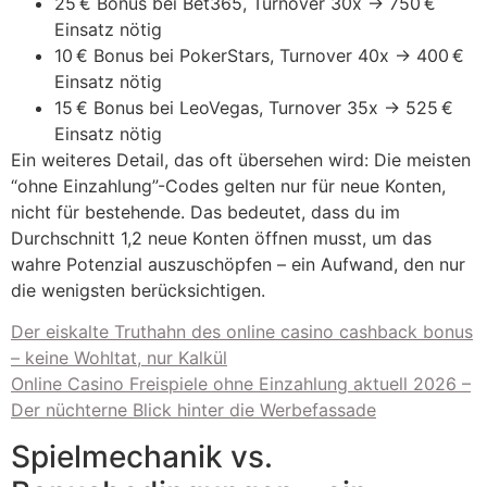
25 € Bonus bei Bet365, Turnover 30x → 750 €
Einsatz nötig
10 € Bonus bei PokerStars, Turnover 40x → 400 €
Einsatz nötig
15 € Bonus bei LeoVegas, Turnover 35x → 525 €
Einsatz nötig
Ein weiteres Detail, das oft übersehen wird: Die meisten
“ohne Einzahlung”-Codes gelten nur für neue Konten,
nicht für bestehende. Das bedeutet, dass du im
Durchschnitt 1,2 neue Konten öffnen musst, um das
wahre Potenzial auszuschöpfen – ein Aufwand, den nur
die wenigsten berücksichtigen.
Der eiskalte Truthahn des online casino cashback bonus
– keine Wohltat, nur Kalkül
Online Casino Freispiele ohne Einzahlung aktuell 2026 –
Der nüchterne Blick hinter die Werbefassade
Spielmechanik vs.