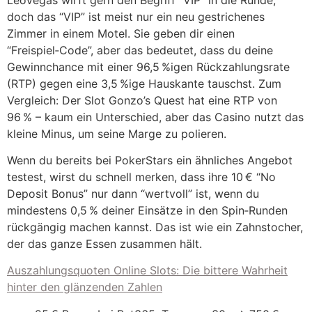
doch das “VIP” ist meist nur ein neu gestrichenes
Zimmer in einem Motel. Sie geben dir einen
“Freispiel‑Code”, aber das bedeutet, dass du deine
Gewinnchance mit einer 96,5 %igen Rückzahlungsrate
(RTP) gegen eine 3,5 %ige Hauskante tauschst. Zum
Vergleich: Der Slot Gonzo’s Quest hat eine RTP von
96 % – kaum ein Unterschied, aber das Casino nutzt das
kleine Minus, um seine Marge zu polieren.
Wenn du bereits bei PokerStars ein ähnliches Angebot
testest, wirst du schnell merken, dass ihre 10 € “No
Deposit Bonus” nur dann “wertvoll” ist, wenn du
mindestens 0,5 % deiner Einsätze in den Spin‑Runden
rückgängig machen kannst. Das ist wie ein Zahnstocher,
der das ganze Essen zusammen hält.
Auszahlungsquoten Online Slots: Die bittere Wahrheit
hinter den glänzenden Zahlen