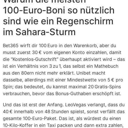
100‑Euro‑Boni so nützlich
sind wie ein Regenschirm
im Sahara‑Sturm
Bet365 wirft dir 100 Euro in den Warenkorb, aber du
musst zuerst 30 € vom eigenen Konto einzahlen, damit
die “Kostenlos‑Gutschrift” überhaupt aktiviert wird – das
ist ein Verhältnis von 3 zu 1, das selbst ein Mathebuch
aus den 80ern nicht mehr erklärt. Unibet macht
dasselbe, allerdings mit einer Mindestwette von 5 € pro
Spin; das bedeutet, du kannst maximal 20 Gratis‑Spins
verbrauchen, bevor das Bonus‑Guthaben erschöpft ist.
Und das ist erst der Anfang. LeoVegas verlangt, dass du
40 € innerhalb von 48 Stunden spielst, sonst verfällt das
gesamte 100‑Euro‑Paket. Das ist, als würdest du einen
10‑Kilo‑Koffer in ein Taxi packen und dann extra zahlen,