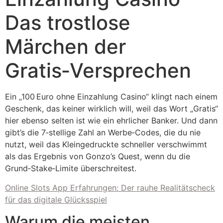
Das trostlose
Märchen der
Gratis‑Versprechen
Ein „100 Euro ohne Einzahlung Casino“ klingt nach einem
Geschenk, das keiner wirklich will, weil das Wort „Gratis“
hier ebenso selten ist wie ein ehrlicher Banker. Und dann
gibt’s die 7‑stellige Zahl an Werbe‑Codes, die du nie
nutzt, weil das Kleingedruckte schneller verschwimmt
als das Ergebnis von Gonzo’s Quest, wenn du die
Grund‑Stake‑Limite überschreitest.
Online Slots App Erfahrungen: Der rauhe Realitätscheck
für das digitale Glücksspiel
Warum die meisten