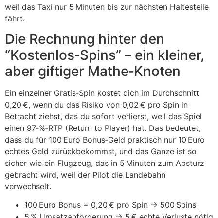
weil das Taxi nur 5 Minuten bis zur nächsten Haltestelle
fährt.
Die Rechnung hinter den
“Kostenlos‑Spins” – ein kleiner,
aber giftiger Mathe‑Knoten
Ein einzelner Gratis‑Spin kostet dich im Durchschnitt
0,20 €, wenn du das Risiko von 0,02 € pro Spin in
Betracht ziehst, das du sofort verlierst, weil das Spiel
einen 97‑%‑RTP (Return to Player) hat. Das bedeutet,
dass du für 100 Euro Bonus‑Geld praktisch nur 10 Euro
echtes Geld zurückbekommst, und das Ganze ist so
sicher wie ein Flugzeug, das in 5 Minuten zum Absturz
gebracht wird, weil der Pilot die Landebahn
verwechselt.
100 Euro Bonus = 0,20 € pro Spin → 500 Spins
5 % Umsatzanforderung → 5 € echte Verluste nötig