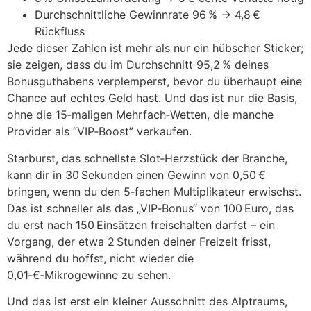
Durchschnittliche Gewinnrate 96 % → 4,8 €
Rückfluss
Jede dieser Zahlen ist mehr als nur ein hübscher Sticker;
sie zeigen, dass du im Durchschnitt 95,2 % deines
Bonusguthabens verplemperst, bevor du überhaupt eine
Chance auf echtes Geld hast. Und das ist nur die Basis,
ohne die 15‑maligen Mehrfach‑Wetten, die manche
Provider als “VIP‑Boost” verkaufen.
Starburst, das schnellste Slot‑Herzstück der Branche,
kann dir in 30 Sekunden einen Gewinn von 0,50 €
bringen, wenn du den 5‑fachen Multiplikateur erwischst.
Das ist schneller als das „VIP‑Bonus“ von 100 Euro, das
du erst nach 150 Einsätzen freischalten darfst – ein
Vorgang, der etwa 2 Stunden deiner Freizeit frisst,
während du hoffst, nicht wieder die
0,01‑€‑Mikrogewinne zu sehen.
Und das ist erst ein kleiner Ausschnitt des Alptraums,