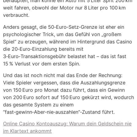
behaupten, man könne ein Auto mit 5 Liter Sprit 200 km
weit fahren, obwohl der Motor nur 8 Liter pro 100 km
verbraucht.
Anders gesagt, die 50‑Euro‑Setz‑Grenze ist eher ein
psychologischer Trick, um das Gefühl von „großem
Spiel“ zu erzeugen, während im Hintergrund das Casino
die 20‑Euro‑Einzahlung bereits mit
3‑Euro‑Transaktionsgebühr belastet hat – das ist fast
15 % Verlust vor dem ersten Spin.
Und das ist noch nicht mal das Ende der Rechnung:
Viele Spieler vergessen, dass die Auszahlungsgrenze
von 150 Euro pro Monat dazu führt, dass ein Gewinn
von 200 Euro sofort auf 150 Euro gekürzt wird, wodurch
das gesamte System zu einem
“fast‑gewinn‑Aber‑nie‑auszahlen”‑Zustand führt.
Online Casino Kontoauszug: Warum dein Geldschein nie
im Klartext ankommt