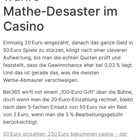
Mathe‑Desaster im
Casino
Einmalig 20 Euro eingezahlt, danach das ganze Geld in
50 Euro Spiele zu stürzen, klingt nach einer cleveren
Aufwertung, bis man die echten Quoten prüft und
feststellt, dass die Gewinnchance eher bei 0,03 % liegt.
Und das ist gerade das, was die meisten
Werbe‑Abmaurer verschweigen.
Bet365 wirft mit einem „100‑Euro‑Gift“ über die Bühne,
doch wenn man die 20‑Euro‑Einzahlung rechnet, bleibt
nach dem 5‑fachen Einsatz von 50 Euro nur ein Rest
von 2 Euro, wenn man die 5 %‑Bearbeitungsgebühr
berücksichtigt.
50 Euro einzahlen, 250 Euro bekommen casino – der