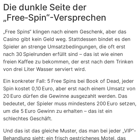
Die dunkle Seite der
„Free‑Spin“-Versprechen
„Free Spins“ klingen nach einem Geschenk, aber das
Casino gibt kein Geld weg. Stattdessen bindet es den
Spieler an strenge Umsatzbedingungen, die oft erst
nach 30 Spielrunden erfüllt sind – das ist wie einen
freien Kaffee zu bekommen, der erst nach dem Trinken
von drei Liter Wasser serviert wird.
Ein konkreter Fall: 5 Free Spins bei Book of Dead, jeder
Spin kostet 0,10 Euro, aber erst nach einem Umsatz von
20 Euro dürfen die Gewinne ausgezahlt werden. Das
bedeutet, der Spieler muss mindestens 200 Euro setzen,
um die 5 Euro Gewinn zu erhalten – das ist ein
schlechtes Geschäft.
Und das ist das gleiche Muster, das man bei jeder „VIP“-
Behandlung sieht: ein frisch gestrichenes Motel, das