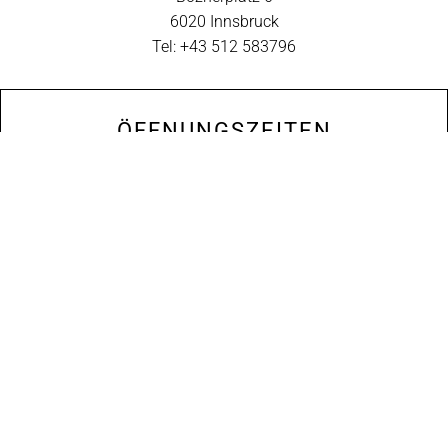
6020 Innsbruck
Tel: +43 512 583796
ÖFFNUNGSZEITEN
Mo-Sa: 11:30-14:00 & 17:30-24:00
So: 17:30-23:00
An Feiertagen geschlossen
FOLLOW US
Impressum
/
Datenschutz