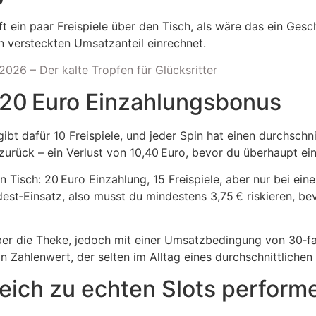
t ein paar Freispiele über den Tisch, als wäre das ein Ges
 versteckten Umsatzanteil einrechnet.
2026 – Der kalte Tropfen für Glücksritter
 20 Euro Einzahlungsbonus
 gibt dafür 10 Freispiele, und jeder Spin hat einen durchsch
urück – ein Verlust von 10,40 Euro, bevor du überhaupt ein
 Tisch: 20 Euro Einzahlung, 15 Freispiele, aber nur bei ein
dest‑Einsatz, also musst du mindestens 3,75 € riskieren, b
ber die Theke, jedoch mit einer Umsatzbedingung von 30‑fa
 Zahlenwert, der selten im Alltag eines durchschnittlichen S
leich zu echten Slots perform