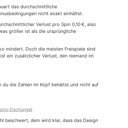
uert das durchschnittliche
nusbedingungen nicht exakt einhältst.
rchschnittlicher Verlust pro Spin 0,10 €, also
was größer ist als die ursprüngliche
ko mindert. Doch die meisten Freispiele sind
st ein zusätzlicher Verlust, den niemand im
n du die Zahlen im Kopf behältst und nicht auf
Casino‑Dschungel
l beschwert, dem wird klar, dass das Design