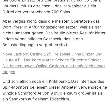
um das Limit zu erreichen – das ist weniger als ein
Drittel der versprochenen 200 Spins.
Aber vergiss nicht, dass die meisten Operatoren das
Wort „free“ in Anführungszeichen setzen, weil sie gar
nichts umsonst geben. Das ist die bittere Realität hinter
jedem vermeintlichen Geschenk, das in den
Bonusbedingungen vergraben sitzt.
Nova Jackpot Casino 225 Freispiele Ohne Einzahlung
Heute AT – Der kalte Mathe‑Schock für echte Spieler
Die besten neuen Online-Casinos, die tatsächlich etwas
taugen
Und schließlich noch ein Kritikpunkt: Das Interface des
Spin‑Monitors bei einem dieser Anbieter verwendet eine
winzige Schriftgröße von 9 pt, die kaum größer ist als
ein Sandkorn auf deinem Bildschirm.