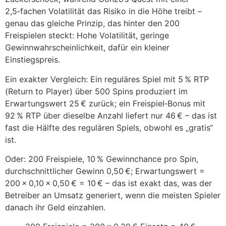
2,5‑fachen Volatilität das Risiko in die Höhe treibt –
genau das gleiche Prinzip, das hinter den 200
Freispielen steckt: Hohe Volatilität, geringe
Gewinnwahrscheinlichkeit, dafür ein kleiner
Einstiegspreis.
Ein exakter Vergleich: Ein reguläres Spiel mit 5 % RTP
(Return to Player) über 500 Spins produziert im
Erwartungswert 25 € zurück; ein Freispiel‑Bonus mit
92 % RTP über dieselbe Anzahl liefert nur 46 € – das ist
fast die Hälfte des regulären Spiels, obwohl es „gratis“
ist.
Oder: 200 Freispiele, 10 % Gewinnchance pro Spin,
durchschnittlicher Gewinn 0,50 €; Erwartungswert =
200 × 0,10 × 0,50 € = 10 € – das ist exakt das, was der
Betreiber an Umsatz generiert, wenn die meisten Spieler
danach ihr Geld einzahlen.