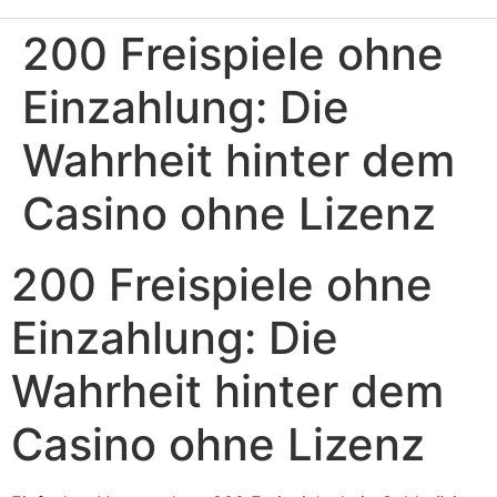
200 Freispiele ohne
Einzahlung: Die
Wahrheit hinter dem
Casino ohne Lizenz
200 Freispiele ohne
Einzahlung: Die
Wahrheit hinter dem
Casino ohne Lizenz