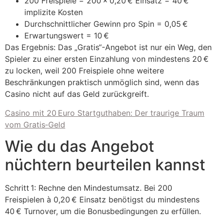
200 Freispiele = 200 × 0,20 € Einsatz = 40 €
implizite Kosten
Durchschnittlicher Gewinn pro Spin = 0,05 €
Erwartungswert = 10 €
Das Ergebnis: Das „Gratis“-Angebot ist nur ein Weg, den
Spieler zu einer ersten Einzahlung von mindestens 20 €
zu locken, weil 200 Freispiele ohne weitere
Beschränkungen praktisch unmöglich sind, wenn das
Casino nicht auf das Geld zurückgreift.
Casino mit 20 Euro Startguthaben: Der traurige Traum
vom Gratis‑Geld
Wie du das Angebot
nüchtern beurteilen kannst
Schritt 1: Rechne den Mindestumsatz. Bei 200
Freispielen à 0,20 € Einsatz benötigst du mindestens
40 € Turnover, um die Bonusbedingungen zu erfüllen.