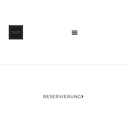
RESERVIERUNG