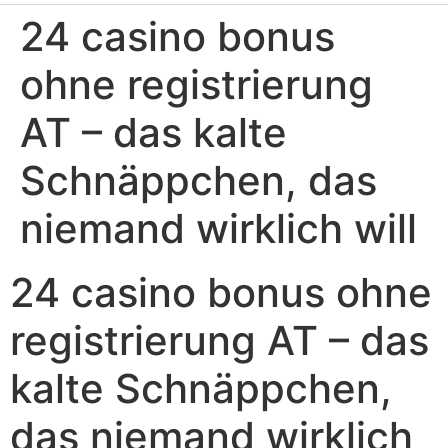
24 casino bonus
ohne registrierung
AT – das kalte
Schnäppchen, das
niemand wirklich will
24 casino bonus ohne
registrierung AT – das
kalte Schnäppchen,
das niemand wirklich