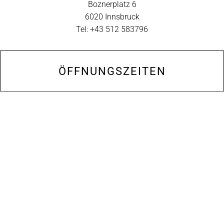
Boznerplatz 6
6020 Innsbruck
Tel: +43 512 583796
ÖFFNUNGSZEITEN
Mo-Sa: 11:30-14:00 & 17:30-24:00
So: 17:30-23:00
An Feiertagen geschlossen
FOLLOW US