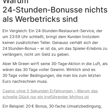
Warum
24‑Stunden‑Bonusse nichts
als Werbetricks sind
Ein Vergleich: Ein 24‑Stunden‑Restaurant-Service, der
um 23:59 Uhr schließt, bringt dem Kunden trotzdem
keinen zusätzlichen Teller. Genauso verhält sich der
24 Stunden‑Bonus – er ist da, um das Spieler‑Erlebnis zu
verlängern, nicht um Geld zu geben.
Aber Mr Green wirft seine 30‑Tage‑Aktion in die Luft, als
wären das 30 Tage voller Gewinn. Wirklich sind es
30 Tage voller Bedingungen, die man bis zum letzten
Euro nachrechnen muss.
Casino ohne 5 Sekunden Erfahrungen – Warum das
schnelle Glück nur ein irreführender Mythos ist
Ein Beispiel: 20 € Bonus, 30‑fache Umsatzbedingung,