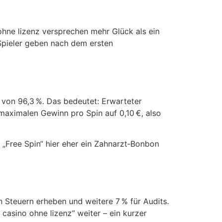
ohne lizenz versprechen mehr Glück als ein
 Spieler geben nach dem ersten
r von 96,3 %. Das bedeutet: Erwarteter
 maximalen Gewinn pro Spin auf 0,10 €, also
n „Free Spin“ hier eher ein Zahnarzt‑Bonbon
n Steuern erheben und weitere 7 % für Audits.
casino ohne lizenz“ weiter – ein kurzer