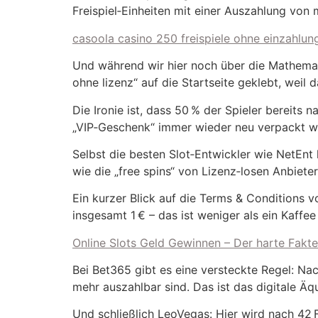
Freispiel‑Einheiten mit einer Auszahlung von 
casoola casino 250 freispiele ohne einzahlun
Und während wir hier noch über die Mathemati
ohne lizenz“ auf die Startseite geklebt, weil d
Die Ironie ist, dass 50 % der Spieler bereits
„VIP‑Geschenk“ immer wieder neu verpackt wird
Selbst die besten Slot‑Entwickler wie NetEnt 
wie die „free spins“ von Lizenz‑losen Anbieter
Ein kurzer Blick auf die Terms & Conditions 
insgesamt 1 € – das ist weniger als ein Kaffe
Online Slots Geld Gewinnen – Der harte Fakte
Bei Bet365 gibt es eine versteckte Regel: Na
mehr auszahlbar sind. Das ist das digitale Äq
Und schließlich LeoVegas: Hier wird nach 42 F