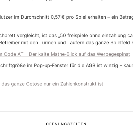
Nutzer im Durchschnitt 0,57 € pro Spiel erhalten – ein Betra
ett vergleicht, ist das „50 freispiele ohne einzahlung casi
 Betreiber mit den Türmen und Läufern das ganze Spielfeld k
em Code AT – Der kalte Mathe‑Blick auf das Werbegespinst
 Schriftgröße im Pop‑up‑Fenster für die AGB ist winzig – kau
as ganze Getöse nur ein Zahlenkonstrukt ist
ÖFFNUNGSZEITEN