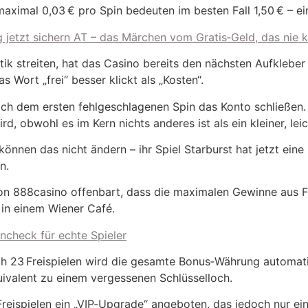
maximal 0,03 € pro Spin bedeuten im besten Fall 1,50 € – e
g jetzt sichern AT – das Märchen vom Gratis‑Geld, das nie
k streiten, hat das Casino bereits den nächsten Aufkleber 
as Wort „frei“ besser klickt als „Kosten“.
 nach dem ersten fehlgeschlagenen Spin das Konto schließen.
, obwohl es im Kern nichts anderes ist als ein kleiner, le
können das nicht ändern – ihr Spiel Starburst hat jetzt ei
n.
von 888casino offenbart, dass die maximalen Gewinne aus Fr
e in einem Wiener Café.
ncheck für echte Spieler
ch 23 Freispielen wird die gesamte Bonus‑Währung automati
uivalent zu einem vergessenen Schlüsselloch.
reispielen ein „VIP‑Upgrade“ angeboten, das jedoch nur eine