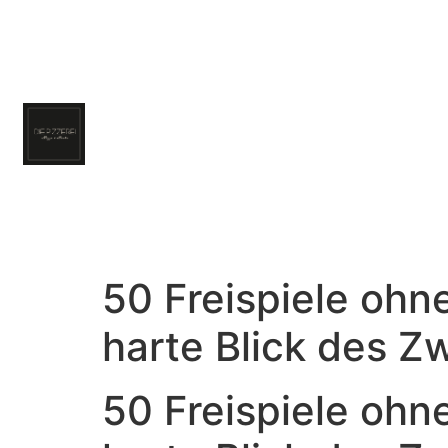
50 Freispiele ohn
harte Blick des Z
50 Freispiele ohn