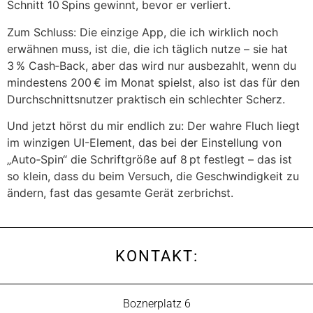
Schnitt 10 Spins gewinnt, bevor er verliert.
Zum Schluss: Die einzige App, die ich wirklich noch
erwähnen muss, ist die, die ich täglich nutze – sie hat
3 % Cash‑Back, aber das wird nur ausbezahlt, wenn du
mindestens 200 € im Monat spielst, also ist das für den
Durchschnittsnutzer praktisch ein schlechter Scherz.
Und jetzt hörst du mir endlich zu: Der wahre Fluch liegt
im winzigen UI-Element, das bei der Einstellung von
„Auto‑Spin“ die Schriftgröße auf 8 pt festlegt – das ist
so klein, dass du beim Versuch, die Geschwindigkeit zu
ändern, fast das gesamte Gerät zerbrichst.
KONTAKT:
Boznerplatz 6