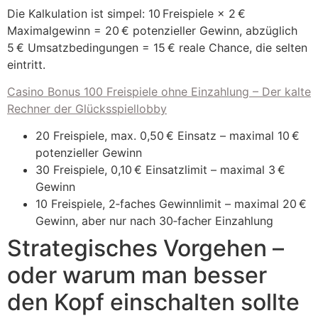
Die Kalkulation ist simpel: 10 Freispiele × 2 €
Maximalgewinn = 20 € potenzieller Gewinn, abzüglich
5 € Umsatzbedingungen = 15 € reale Chance, die selten
eintritt.
Casino Bonus 100 Freispiele ohne Einzahlung – Der kalte
Rechner der Glücksspiellobby
20 Freispiele, max. 0,50 € Einsatz – maximal 10 €
potenzieller Gewinn
30 Freispiele, 0,10 € Einsatzlimit – maximal 3 €
Gewinn
10 Freispiele, 2‑faches Gewinnlimit – maximal 20 €
Gewinn, aber nur nach 30‑facher Einzahlung
Strategisches Vorgehen –
oder warum man besser
den Kopf einschalten sollte