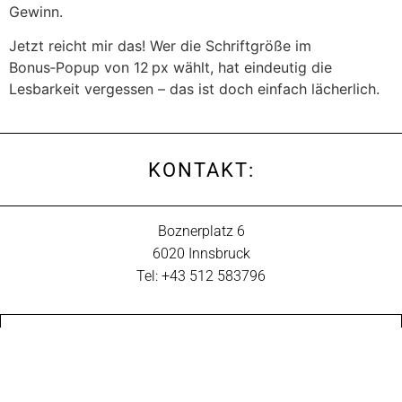
Gewinn.
Jetzt reicht mir das! Wer die Schriftgröße im
Bonus‑Popup von 12 px wählt, hat eindeutig die
Lesbarkeit vergessen – das ist doch einfach lächerlich.
KONTAKT:
Boznerplatz 6
6020 Innsbruck
Tel: +43 512 583796
ÖFFNUNGSZEITEN