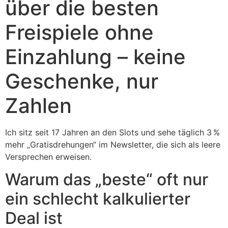
über die besten
Freispiele ohne
Einzahlung – keine
Geschenke, nur
Zahlen
Ich sitz seit 17 Jahren an den Slots und sehe täglich 3 %
mehr „Gratisdrehungen“ im Newsletter, die sich als leere
Versprechen erweisen.
Warum das „beste“ oft nur
ein schlecht kalkulierter
Deal ist