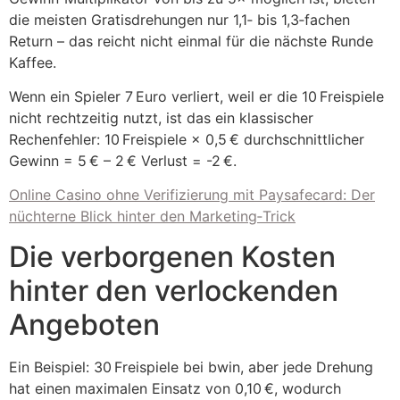
die meisten Gratisdrehungen nur 1,1‑ bis 1,3‑fachen
Return – das reicht nicht einmal für die nächste Runde
Kaffee.
Wenn ein Spieler 7 Euro verliert, weil er die 10 Freispiele
nicht rechtzeitig nutzt, ist das ein klassischer
Rechenfehler: 10 Freispiele × 0,5 € durchschnittlicher
Gewinn = 5 € – 2 € Verlust = -2 €.
Online Casino ohne Verifizierung mit Paysafecard: Der
nüchterne Blick hinter den Marketing‑Trick
Die verborgenen Kosten
hinter den verlockenden
Angeboten
Ein Beispiel: 30 Freispiele bei bwin, aber jede Drehung
hat einen maximalen Einsatz von 0,10 €, wodurch