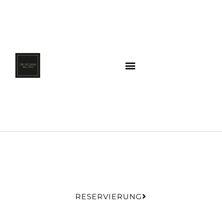
RESERVIERUNG