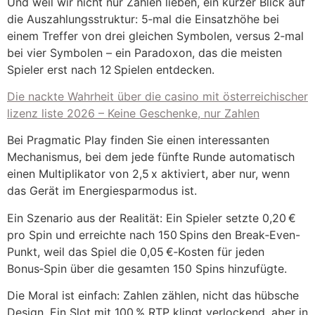
Und weil wir nicht nur Zahlen lieben, ein kurzer Blick auf
die Auszahlungsstruktur: 5‑mal die Einsatzhöhe bei
einem Treffer von drei gleichen Symbolen, versus 2‑mal
bei vier Symbolen – ein Paradoxon, das die meisten
Spieler erst nach 12 Spielen entdecken.
Die nackte Wahrheit über die casino mit österreichischer
lizenz liste 2026 – Keine Geschenke, nur Zahlen
Bei Pragmatic Play finden Sie einen interessanten
Mechanismus, bei dem jede fünfte Runde automatisch
einen Multiplikator von 2,5 x aktiviert, aber nur, wenn
das Gerät im Energiesparmodus ist.
Ein Szenario aus der Realität: Ein Spieler setzte 0,20 €
pro Spin und erreichte nach 150 Spins den Break‑Even-
Punkt, weil das Spiel die 0,05 €‑Kosten für jeden
Bonus‑Spin über die gesamten 150 Spins hinzufügte.
Die Moral ist einfach: Zahlen zählen, nicht das hübsche
Design. Ein Slot mit 100 % RTP klingt verlockend, aber in