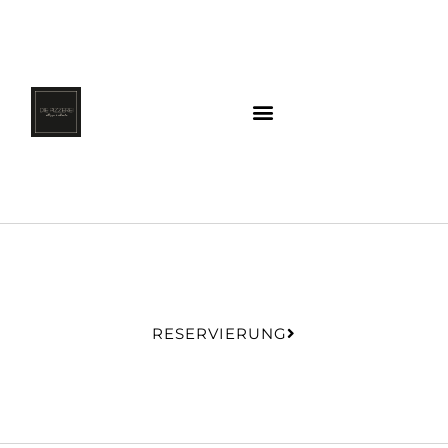
RESERVIERUNG