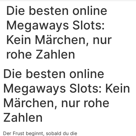
Die besten online
Megaways Slots:
Kein Märchen, nur
rohe Zahlen
Die besten online
Megaways Slots: Kein
Märchen, nur rohe
Zahlen
Der Frust beginnt, sobald du die