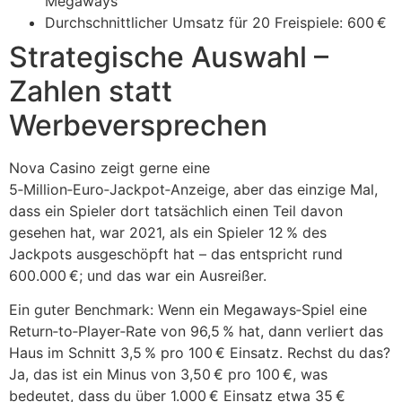
Megaways
Durchschnittlicher Umsatz für 20 Freispiele: 600 €
Strategische Auswahl –
Zahlen statt
Werbeversprechen
Nova Casino zeigt gerne eine
5‑Million‑Euro‑Jackpot‑Anzeige, aber das einzige Mal,
dass ein Spieler dort tatsächlich einen Teil davon
gesehen hat, war 2021, als ein Spieler 12 % des
Jackpots ausgeschöpft hat – das entspricht rund
600.000 €; und das war ein Ausreißer.
Ein guter Benchmark: Wenn ein Megaways‑Spiel eine
Return‑to‑Player‑Rate von 96,5 % hat, dann verliert das
Haus im Schnitt 3,5 % pro 100 € Einsatz. Rechst du das?
Ja, das ist ein Minus von 3,50 € pro 100 €, was
bedeutet, dass du über 1.000 € Einsatz etwa 35 €