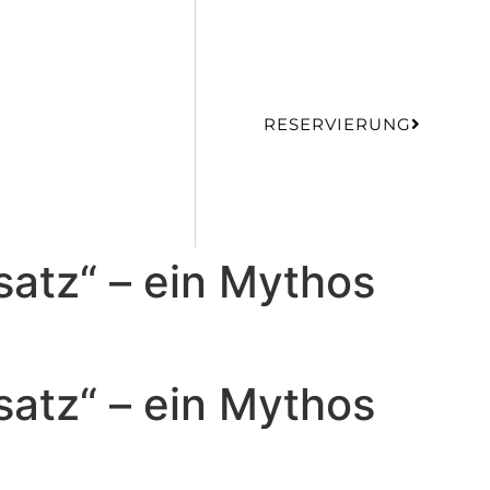
RESERVIERUNG
satz“ – ein Mythos
satz“ – ein Mythos