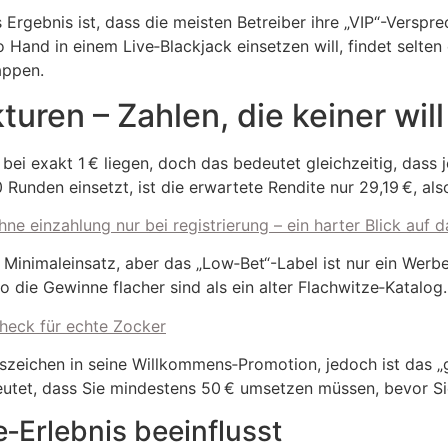
 Ergebnis ist, dass die meisten Betreiber ihre „VIP“-Verspr
Hand in einem Live‑Blackjack einsetzen will, findet selten e
appen.
turen – Zahlen, die keiner wil
 bei exakt 1 € liegen, doch das bedeutet gleichzeitig, das
Runden einsetzt, ist die erwartete Rendite nur 29,19 €, also
 einzahlung nur bei registrierung – ein harter Blick auf d
 Minimaleinsatz, aber das „Low‑Bet“-Label ist nur ein Werb
o die Gewinne flacher sind als ein alter Flachwitze‑Katalog.
check für echte Zocker
gszeichen in seine Willkommens‑Promotion, jedoch ist das „
utet, dass Sie mindestens 50 € umsetzen müssen, bevor S
‑Erlebnis beeinflusst