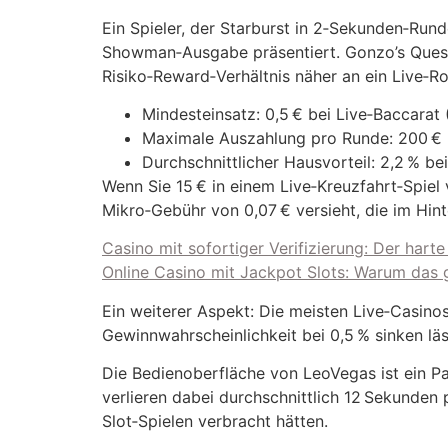
Ein Spieler, der Starburst in 2‑Sekunden‑Rund
Showman‑Ausgabe präsentiert. Gonzo’s Quest h
Risiko‑Reward‑Verhältnis näher an ein Live‑Rou
Mindesteinsatz: 0,5 € bei Live‑Baccarat
Maximale Auszahlung pro Runde: 200 € b
Durchschnittlicher Hausvorteil: 2,2 % be
Wenn Sie 15 € in einem Live‑Kreuzfahrt‑Spiel 
Mikro‑Gebühr von 0,07 € versieht, die im Hin
Casino mit sofortiger Verifizierung: Der hart
Online Casino mit Jackpot Slots: Warum das 
Ein weiterer Aspekt: Die meisten Live‑Casinos
Gewinnwahrscheinlichkeit bei 0,5 % sinken lä
Die Bedienoberfläche von LeoVegas ist ein Pa
verlieren dabei durchschnittlich 12 Sekunden 
Slot‑Spielen verbracht hätten.