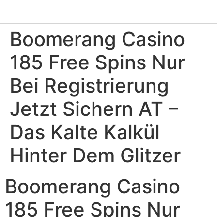
Boomerang Casino
185 Free Spins Nur
Bei Registrierung
Jetzt Sichern AT –
Das Kalte Kalkül
Hinter Dem Glitzer
Boomerang Casino
185 Free Spins Nur