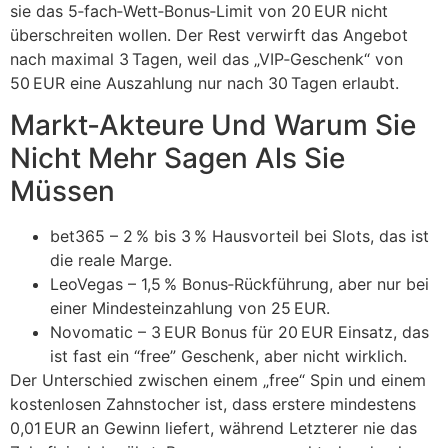
sie das 5‑fach‑Wett‑Bonus‑Limit von 20 EUR nicht
überschreiten wollen. Der Rest verwirft das Angebot
nach maximal 3 Tagen, weil das „VIP‑Geschenk“ von
50 EUR eine Auszahlung nur nach 30 Tagen erlaubt.
Markt‑Akteure Und Warum Sie
Nicht Mehr Sagen Als Sie
Müssen
bet365 – 2 % bis 3 % Hausvorteil bei Slots, das ist
die reale Marge.
LeoVegas – 1,5 % Bonus‑Rückführung, aber nur bei
einer Mindesteinzahlung von 25 EUR.
Novomatic – 3 EUR Bonus für 20 EUR Einsatz, das
ist fast ein “free” Geschenk, aber nicht wirklich.
Der Unterschied zwischen einem „free“ Spin und einem
kostenlosen Zahnstocher ist, dass erstere mindestens
0,01 EUR an Gewinn liefert, während Letzterer nie das