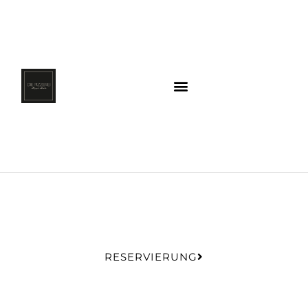
RESERVIERUNG