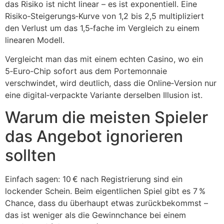
das Risiko ist nicht linear – es ist exponentiell. Eine
Risiko‑Steigerungs‑Kurve von 1,2 bis 2,5 multipliziert
den Verlust um das 1,5‑fache im Vergleich zu einem
linearen Modell.
Vergleicht man das mit einem echten Casino, wo ein
5‑Euro‑Chip sofort aus dem Portemonnaie
verschwindet, wird deutlich, dass die Online‑Version nur
eine digital‑verpackte Variante derselben Illusion ist.
Warum die meisten Spieler
das Angebot ignorieren
sollten
Einfach sagen: 10 € nach Registrierung sind ein
lockender Schein. Beim eigentlichen Spiel gibt es 7 %
Chance, dass du überhaupt etwas zurückbekommst –
das ist weniger als die Gewinnchance bei einem