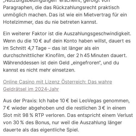
Paragraphen, die das Rückzahlungsrecht praktisch
unmöglich machen. Das ist wie ein Mietvertrag für ein
Hotelzimmer, das du nie betreten kannst.
Ein weiterer Faktor ist die Auszahlungsgeschwindigkeit.
Wenn du die 10 € auf dein Konto haben willst, dauert es
im Schnitt 4,7 Tage – das ist länger als ein
durchschnittlicher Kinofilm, der 2 h 45 Minuten dauert.
Währenddessen ist dein Geld „eingefroren“, und du
kannst es nicht mehr einsetzen.
Online Casino mit Lizenz Österreich: Das wahre
Geldrätsel im 2024‑Jahr
Aus der Praxis: Ich habe 10 € bei LeoVegas genommen,
7 € wieder abgehoben und die restlichen 3 € in einem
Slot mit 98 % RTP verloren. Das entspricht einem Verlust
von 30 % des Bonus, nur weil die Auszahlung länger
dauerte als das eigentliche Spiel.