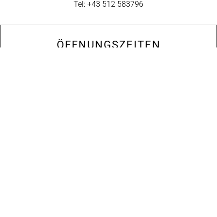
Tel: +43 512 583796
ÖFFNUNGSZEITEN
Mo-Sa: 11:30-14:00 & 17:30-24:00
So: 17:30-23:00
An Feiertagen geschlossen
FOLLOW US
Impressum
/
Datenschutz