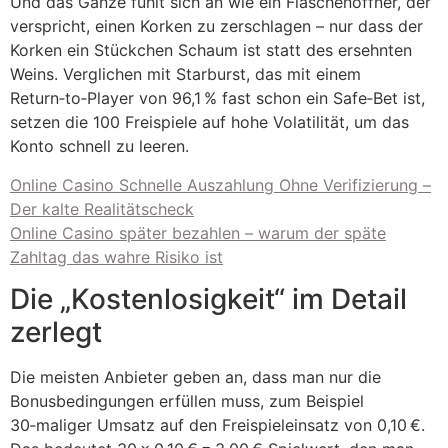
Und das Ganze fühlt sich an wie ein Flaschenöffner, der
verspricht, einen Korken zu zerschlagen – nur dass der
Korken ein Stückchen Schaum ist statt des ersehnten
Weins. Verglichen mit Starburst, das mit einem
Return‑to‑Player von 96,1 % fast schon ein Safe‑Bet ist,
setzen die 100 Freispiele auf hohe Volatilität, um das
Konto schnell zu leeren.
Online Casino Schnelle Auszahlung Ohne Verifizierung –
Der kalte Realitätscheck
Online Casino später bezahlen – warum der späte
Zahltag das wahre Risiko ist
Die „Kostenlosigkeit“ im Detail
zerlegt
Die meisten Anbieter geben an, dass man nur die
Bonusbedingungen erfüllen muss, zum Beispiel
30‑maliger Umsatz auf den Freispieleinsatz von 0,10 €.