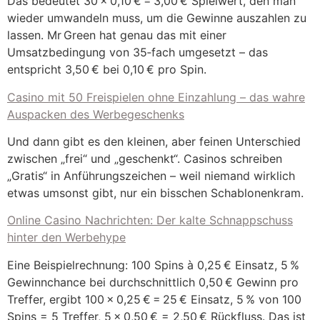
Das bedeutet 30 × 0,10 € = 3,00 € Spielwert, den man
wieder umwandeln muss, um die Gewinne auszahlen zu
lassen. Mr Green hat genau das mit einer
Umsatzbedingung von 35‑fach umgesetzt – das
entspricht 3,50 € bei 0,10 € pro Spin.
Casino mit 50 Freispielen ohne Einzahlung – das wahre
Auspacken des Werbegeschenks
Und dann gibt es den kleinen, aber feinen Unterschied
zwischen „frei“ und „geschenkt“. Casinos schreiben
„Gratis“ in Anführungszeichen – weil niemand wirklich
etwas umsonst gibt, nur ein bisschen Schablonenkram.
Online Casino Nachrichten: Der kalte Schnappschuss
hinter den Werbehype
Eine Beispielrechnung: 100 Spins à 0,25 € Einsatz, 5 %
Gewinnchance bei durchschnittlich 0,50 € Gewinn pro
Treffer, ergibt 100 × 0,25 € = 25 € Einsatz, 5 % von 100
Spins = 5 Treffer, 5 × 0,50 € = 2,50 € Rückfluss. Das ist