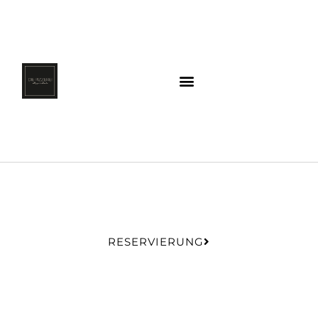
RESERVIERUNG