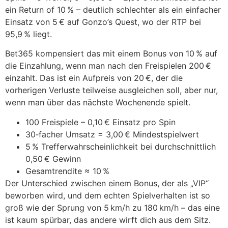
ein Return of 10 % – deutlich schlechter als ein einfacher
Einsatz von 5 € auf Gonzo’s Quest, wo der RTP bei
95,9 % liegt.
Bet365 kompensiert das mit einem Bonus von 10 % auf
die Einzahlung, wenn man nach den Freispielen 200 €
einzahlt. Das ist ein Aufpreis von 20 €, der die
vorherigen Verluste teilweise ausgleichen soll, aber nur,
wenn man über das nächste Wochenende spielt.
100 Freispiele – 0,10 € Einsatz pro Spin
30‑facher Umsatz = 3,00 € Mindestspielwert
5 % Trefferwahrscheinlichkeit bei durchschnittlich
0,50 € Gewinn
Gesamtrendite ≈ 10 %
Der Unterschied zwischen einem Bonus, der als „VIP“
beworben wird, und dem echten Spielverhalten ist so
groß wie der Sprung von 5 km/h zu 180 km/h – das eine
ist kaum spürbar, das andere wirft dich aus dem Sitz.