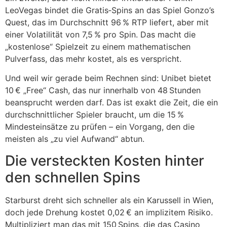
LeoVegas bindet die Gratis‑Spins an das Spiel Gonzo’s
Quest, das im Durchschnitt 96 % RTP liefert, aber mit
einer Volatilität von 7,5 % pro Spin. Das macht die
„kostenlose“ Spielzeit zu einem mathematischen
Pulverfass, das mehr kostet, als es verspricht.
Und weil wir gerade beim Rechnen sind: Unibet bietet
10 € „Free“ Cash, das nur innerhalb von 48 Stunden
beansprucht werden darf. Das ist exakt die Zeit, die ein
durchschnittlicher Spieler braucht, um die 15 %
Mindesteinsätze zu prüfen – ein Vorgang, den die
meisten als „zu viel Aufwand“ abtun.
Die versteckten Kosten hinter
den schnellen Spins
Starburst dreht sich schneller als ein Karussell in Wien,
doch jede Drehung kostet 0,02 € an implizitem Risiko.
Multipliziert man das mit 150 Spins, die das Casino