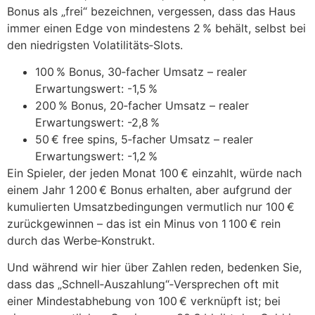
Bonus als „frei“ bezeichnen, vergessen, dass das Haus
immer einen Edge von mindestens 2 % behält, selbst bei
den niedrigsten Volatilitäts‑Slots.
100 % Bonus, 30‑facher Umsatz – realer
Erwartungswert: -1,5 %
200 % Bonus, 20‑facher Umsatz – realer
Erwartungswert: -2,8 %
50 € free spins, 5‑facher Umsatz – realer
Erwartungswert: -1,2 %
Ein Spieler, der jeden Monat 100 € einzahlt, würde nach
einem Jahr 1 200 € Bonus erhalten, aber aufgrund der
kumulierten Umsatzbedingungen vermutlich nur 100 €
zurückgewinnen – das ist ein Minus von 1 100 € rein
durch das Werbe‑Konstrukt.
Und während wir hier über Zahlen reden, bedenken Sie,
dass das „Schnell‑Auszahlung“‑Versprechen oft mit
einer Mindestabhebung von 100 € verknüpft ist; bei