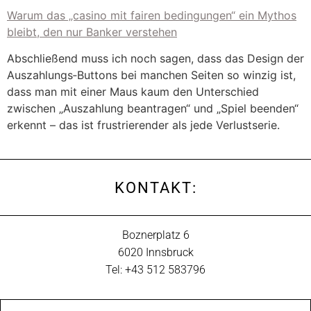
Warum das „casino mit fairen bedingungen“ ein Mythos
bleibt, den nur Banker verstehen
Abschließend muss ich noch sagen, dass das Design der
Auszahlungs‑Buttons bei manchen Seiten so winzig ist,
dass man mit einer Maus kaum den Unterschied
zwischen „Auszahlung beantragen“ und „Spiel beenden“
erkennt – das ist frustrierender als jede Verlustserie.
KONTAKT:
Boznerplatz 6
6020 Innsbruck
Tel: +43 512 583796