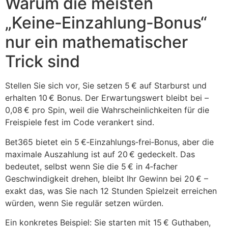
Warum die meisten
„Keine‑Einzahlung‑Bonus“
nur ein mathematischer
Trick sind
Stellen Sie sich vor, Sie setzen 5 € auf Starburst und
erhalten 10 € Bonus. Der Erwartungswert bleibt bei –
0,08 € pro Spin, weil die Wahrscheinlichkeiten für die
Freispiele fest im Code verankert sind.
Bet365 bietet ein 5 €‑Einzahlungs‑frei‑Bonus, aber die
maximale Auszahlung ist auf 20 € gedeckelt. Das
bedeutet, selbst wenn Sie die 5 € in 4‑facher
Geschwindigkeit drehen, bleibt Ihr Gewinn bei 20 € –
exakt das, was Sie nach 12 Stunden Spielzeit erreichen
würden, wenn Sie regulär setzen würden.
Ein konkretes Beispiel: Sie starten mit 15 € Guthaben,