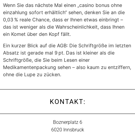
Wenn Sie das nächste Mal einen „casino bonus ohne
einzahlung sofort erhältlich“ sehen, denken Sie an die
0,03 % reale Chance, dass er Ihnen etwas einbringt –
das ist weniger als die Wahrscheinlichkeit, dass Ihnen
ein Komet über den Kopf fällt.
Ein kurzer Blick auf die AGB: Die Schriftgröße im letzten
Absatz ist gerade mal 9 pt. Das ist kleiner als die
Schriftgröße, die Sie beim Lesen einer
Medikamentenpackung sehen – also kaum zu entziffern,
ohne die Lupe zu zücken.
KONTAKT:
Boznerplatz 6
6020 Innsbruck