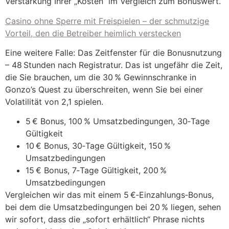
Verstärkung Ihrer „Kosten“ im Vergleich zum Bonuswert.
Casino ohne Sperre mit Freispielen – der schmutzige
Vorteil, den die Betreiber heimlich verstecken
Eine weitere Falle: Das Zeitfenster für die Bonusnutzung
– 48 Stunden nach Registratur. Das ist ungefähr die Zeit,
die Sie brauchen, um die 30 % Gewinnschranke in
Gonzo’s Quest zu überschreiten, wenn Sie bei einer
Volatilität von 2,1 spielen.
5 € Bonus, 100 % Umsatzbedingungen, 30‑Tage
Gültigkeit
10 € Bonus, 30‑Tage Gültigkeit, 150 %
Umsatzbedingungen
15 € Bonus, 7‑Tage Gültigkeit, 200 %
Umsatzbedingungen
Vergleichen wir das mit einem 5 €‑Einzahlungs‑Bonus,
bei dem die Umsatzbedingungen bei 20 % liegen, sehen
wir sofort, dass die „sofort erhältlich“ Phrase nichts