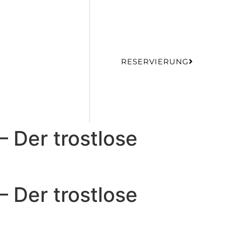
RESERVIERUNG
 Der trostlose
 Der trostlose