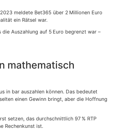
: 2023 meldete Bet365 über 2 Millionen Euro
lität ein Rätsel war.
ss die Auszahlung auf 5 Euro begrenzt war –
n mathematisch
onus in bar auszahlen können. Das bedeutet
t selten einen Gewinn bringt, aber die Hoffnung
rst setzen, das durchschnittlich 97 % RTP
ne Rechenkunst ist.