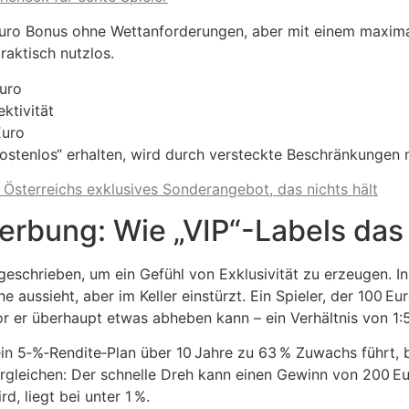
Euro Bonus ohne Wettanforderungen, aber mit einem maximal
raktisch nutzlos.
uro
ktivität
Euro
„kostenlos“ erhalten, wird durch versteckte Beschränkungen
Österreichs exklusives Sonderangebot, das nichts hält
erbung: Wie „VIP“-Labels das 
geschrieben, um ein Gefühl von Exklusivität zu erzeugen. In
e aussieht, aber im Keller einstürzt. Ein Spieler, der 100
 er überhaupt etwas abheben kann – ein Verhältnis von 1:5
in 5‑%‑Rendite‑Plan über 10 Jahre zu 63 % Zuwachs führt, 
gleichen: Der schnelle Dreh kann einen Gewinn von 200 Eur
, liegt bei unter 1 %.