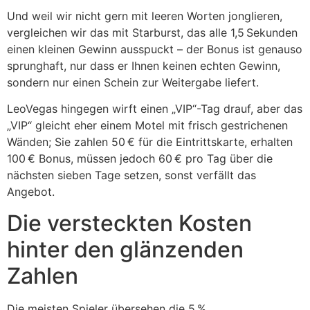
Und weil wir nicht gern mit leeren Worten jonglieren,
vergleichen wir das mit Starburst, das alle 1,5 Sekunden
einen kleinen Gewinn ausspuckt – der Bonus ist genauso
sprunghaft, nur dass er Ihnen keinen echten Gewinn,
sondern nur einen Schein zur Weitergabe liefert.
LeoVegas hingegen wirft einen „VIP“-Tag drauf, aber das
„VIP“ gleicht eher einem Motel mit frisch gestrichenen
Wänden; Sie zahlen 50 € für die Eintrittskarte, erhalten
100 € Bonus, müssen jedoch 60 € pro Tag über die
nächsten sieben Tage setzen, sonst verfällt das
Angebot.
Die versteckten Kosten
hinter den glänzenden
Zahlen
Die meisten Spieler übersehen die 5 %