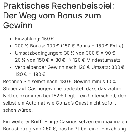
Praktisches Rechenbeispiel:
Der Weg vom Bonus zum
Gewinn
Einzahlung: 150 €
200 % Bonus: 300 € (150 € Bonus + 150 € Extra)
Umsatzbedingungen: 30 % von 300 € = 90 € +
20 % von 150 € = 30 € → 120 € Mindestumsatz
Verbleibender Gewinn nach 120 € Umsatz: 300 € –
120 € = 180 €
Rechnen Sie selbst nach: 180 € Gewinn minus 10 %
Steuer auf Casinogewinne bedeutet, dass das wahre
Nettoeinkommen bei 162 € liegt – ein Unterschied, den
selbst ein Automat wie Gonzo’s Quest nicht sofort
sehen würde.
Ein weiterer Kniff: Einige Casinos setzen ein maximalen
Bonusbetrag von 250 €, das heißt bei einer Einzahlung