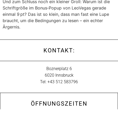
Und zum Schluss noch ein kleiner Groll: Warum ist die
Schriftgröße im Bonus‑Popup von LeoVegas gerade
einmal 9 pt? Das ist so klein, dass man fast eine Lupe
braucht, um die Bedingungen zu lesen – ein echter
Ärgernis.
KONTAKT:
Boznerplatz 6
6020 Innsbruck
Tel: +43 512 583796
ÖFFNUNGSZEITEN