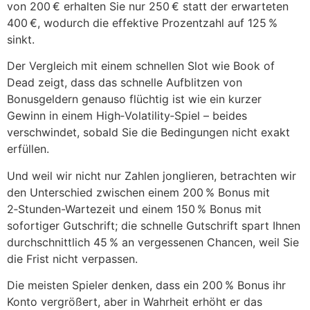
von 200 € erhalten Sie nur 250 € statt der erwarteten
400 €, wodurch die effektive Prozentzahl auf 125 %
sinkt.
Der Vergleich mit einem schnellen Slot wie Book of
Dead zeigt, dass das schnelle Aufblitzen von
Bonusgeldern genauso flüchtig ist wie ein kurzer
Gewinn in einem High‑Volatility‑Spiel – beides
verschwindet, sobald Sie die Bedingungen nicht exakt
erfüllen.
Und weil wir nicht nur Zahlen jonglieren, betrachten wir
den Unterschied zwischen einem 200 % Bonus mit
2‑Stunden-Wartezeit und einem 150 % Bonus mit
sofortiger Gutschrift; die schnelle Gutschrift spart Ihnen
durchschnittlich 45 % an vergessenen Chancen, weil Sie
die Frist nicht verpassen.
Die meisten Spieler denken, dass ein 200 % Bonus ihr
Konto vergrößert, aber in Wahrheit erhöht er das