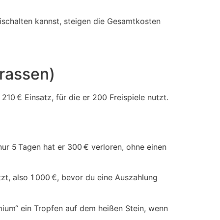
eischalten kannst, steigen die Gesamtkosten
prassen)
10 € Einsatz, für die er 200 Freispiele nutzt.
nur 5 Tagen hat er 300 € verloren, ohne einen
zt, also 1 000 €, bevor du eine Auszahlung
mium“ ein Tropfen auf dem heißen Stein, wenn