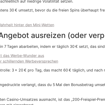
sschließlich auf niedrige Volatilität setzen.
tens 30 € umsetzt, bevor du die freien Spins überhaupt fr
Wahrheit hinter den Mini-Wetten
 Angebot ausreizen (oder ver
 7 Tagen abarbeiten, indem er täglich 30 € setzt, das sind 2
kt das Werbe-Wunder aus
ter schillernden Werbeversprechen
ntrolle: 3 × 20 € pro Tag, das macht 60 € täglich, und nach 
ingedruckte verlangt, dass du 5 Mal den Bonusbetrag umset
mten Casino‑Umsatzes ausmacht, ist das „200‑Freispiel‑Pre
en mit einrechnest.