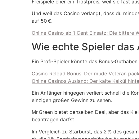
Freispiele eher ein Trostpreis, weil sie fast au
Und weil das Casino verlangt, dass du mindes
auf 50 €.
Online Casino ab 1 Cent Einsatz: Die bittere 
Wie echte Spieler das
Ein Profi‑Spieler könnte das Bonus‑Guthaben in
Casino Reload Bonus: Der müde Veteran pac
Online Casinos Ausland: Der kalte Kalkül hin
Ein Anfänger hingegen verliert schnell die Ko
einzigen großen Gewinn zu sehen.
Mr Green bietet denselben Deal, aber das Kle
beantragen darfst.
Im Vergleich zu Starburst, das 2 % des gesa
du die 1 % Bearbeitungsgebühr für Auszahlung