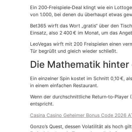
Ein 200‑Freispiele‑Deal klingt wie ein Lotto
von 1.000, bei denen du überhaupt etwas gew
Bet365 wirft das Wort „gratis“ über den Tisch,
Einsatz, also 2 400 € im Monat, um das Ange
LeoVegas wirft mit 200 Freispielen einen verm
Tür begrüßt und gleich wieder schließt.
Die Mathematik hinter
Ein einzelner Spin kostet im Schnitt 0,10 €, 
in einem einfachen Restaurant.
Wenn der durchschnittliche Return‑to‑Player 
entspricht.
Casina Casino Geheimer Bonus Code 2026 AT:
Gonzo’s Quest, dessen Volatilität als hoch gi