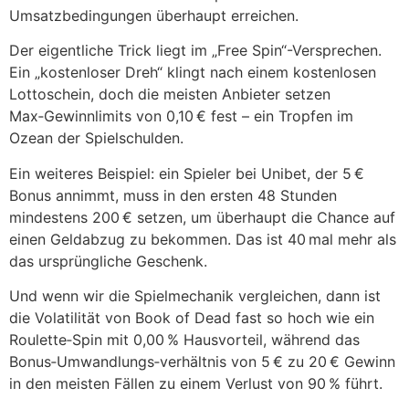
Umsatzbedingungen überhaupt erreichen.
Der eigentliche Trick liegt im „Free Spin“-Versprechen.
Ein „kostenloser Dreh“ klingt nach einem kostenlosen
Lottoschein, doch die meisten Anbieter setzen
Max‑Gewinnlimits von 0,10 € fest – ein Tropfen im
Ozean der Spielschulden.
Ein weiteres Beispiel: ein Spieler bei Unibet, der 5 €
Bonus annimmt, muss in den ersten 48 Stunden
mindestens 200 € setzen, um überhaupt die Chance auf
einen Geldabzug zu bekommen. Das ist 40 mal mehr als
das ursprüngliche Geschenk.
Und wenn wir die Spielmechanik vergleichen, dann ist
die Volatilität von Book of Dead fast so hoch wie ein
Roulette‑Spin mit 0,00 % Hausvorteil, während das
Bonus‑Umwandlungs‑verhältnis von 5 € zu 20 € Gewinn
in den meisten Fällen zu einem Verlust von 90 % führt.