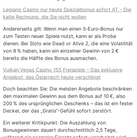
Legiano Casino nur heute Spezialbonus sofort AT – Die
kalte Rechnung, die Sie nicht wollen
Andererseits gilt: Wenn man einen 5‑Euro‑Bonus nur
zum Testen neuer Spiele nutzt, kann er als Probe
dienen. Bei Slots wie Dead or Alive 2, die eine Volatilität
von 8 % haben, kann ein einzelner Gewinn von 2 €
bereits die Hälfte des Bonus ausmachen.
Vulkan Vegas Casino 155 Freispiele – Das exklusive
Angebot, das Österreich heute verschlingt
Doch beachten Sie: Die meisten Angebote beschränken
den maximalen Gewinn aus dem Bonus auf 10 €, also
200 % des ursprünglichen Geschenks – das ist ein fester
Deckel, der das „Gratis“-Gefühl sofort zerstört.
Ein weiterer Kritikpunkt: Die Auszahlung von
Bonusgewinnen dauert durchschnittlich 2,5 Tage,