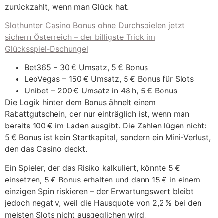
zurückzahlt, wenn man Glück hat.
Slothunter Casino Bonus ohne Durchspielen jetzt
sichern Österreich – der billigste Trick im
Glücksspiel‑Dschungel
Bet365 – 30 € Umsatz, 5 € Bonus
LeoVegas – 150 € Umsatz, 5 € Bonus für Slots
Unibet – 200 € Umsatz in 48 h, 5 € Bonus
Die Logik hinter dem Bonus ähnelt einem
Rabattgutschein, der nur einträglich ist, wenn man
bereits 100 € im Laden ausgibt. Die Zahlen lügen nicht:
5 € Bonus ist kein Startkapital, sondern ein Mini‑Verlust,
den das Casino deckt.
Ein Spieler, der das Risiko kalkuliert, könnte 5 €
einsetzen, 5 € Bonus erhalten und dann 15 € in einem
einzigen Spin riskieren – der Erwartungswert bleibt
jedoch negativ, weil die Hausquote von 2,2 % bei den
meisten Slots nicht ausgeglichen wird.