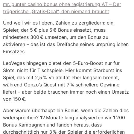
mr. punter casino bonus ohne registrierung AT – Der
trügerische „Gratis‑Deal“, den niemand braucht
Und weil wir es lieben, Zahlen zu zergliedern: ein
Spieler, der 5 € plus 5 € Bonus einsetzt, muss
mindestens 300 € umsetzen, um den Bonus zu
aktivieren – das ist das Dreifache seines ursprünglichen
Einsatzes.
LeoVegas hingegen bietet den 5‑Euro‑Boost nur für
Slots, nicht für Tischspiele. Hier kommt Starburst ins
Spiel, das mit 2,5 % Volatilität eher langsam brennt,
während Gonzo’s Quest mit 7 % schnellere Gewinne
liefert – aber beide brauchen immer noch einen Umsatz
von 150 €.
Aber warum überhaupt ein Bonus, wenn die Zahlen dies
widersprechen? 12 Monate lang analysierten wir 1 200
Bonus‑Kampagnen und fanden heraus, dass
durchschnittlich nur 3 % der Spieler die erforderlichen