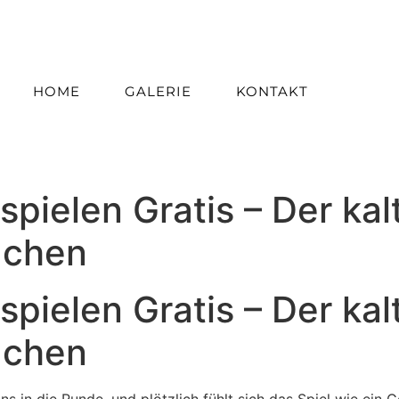
HOME
GALERIE
KONTAKT
spielen Gratis – Der ka
uchen
spielen Gratis – Der ka
uchen