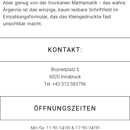
Aber genug von der trockenen Mathematik – das wahre
Ärgernis ist das winzige, kaum lesbare Schriftfeld im
Einzahlungsformular, das das Kleingedruckte fast
unsichtbar macht.
KONTAKT:
Boznerplatz 6
6020 Innsbruck
Tel: +43 512 583796
ÖFFNUNGSZEITEN
Mo-Sa: 11:30-14:00 & 17:30-24:00