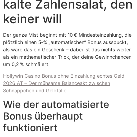
kalte Zahlensalat, den
keiner will
Der ganze Mist beginnt mit 10 € Mindesteinzahlung, die
plötzlich einen 5‑% „automatischen“ Bonus ausspuckt,
als wäre das ein Geschenk – dabei ist das nichts weiter
als ein mathematischer Trick, der deine Gewinnchancen
um 0,2 % schmälert.
Hollywin Casino Bonus ohne Einzahlung echtes Geld
2026 AT – Der mühsame Balanceakt zwischen
Schnäppchen und Geldfalle
Wie der automatisierte
Bonus überhaupt
funktioniert