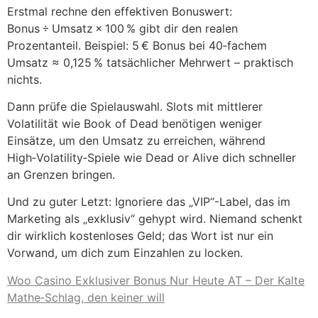
Erstmal rechne den effektiven Bonuswert:
Bonus ÷ Umsatz × 100 % gibt dir den realen
Prozentanteil. Beispiel: 5 € Bonus bei 40‑fachem
Umsatz ≈ 0,125 % tatsächlicher Mehrwert – praktisch
nichts.
Dann prüfe die Spielauswahl. Slots mit mittlerer
Volatilität wie Book of Dead benötigen weniger
Einsätze, um den Umsatz zu erreichen, während
High‑Volatility‑Spiele wie Dead or Alive dich schneller
an Grenzen bringen.
Und zu guter Letzt: Ignoriere das „VIP“-Label, das im
Marketing als „exklusiv“ gehypt wird. Niemand schenkt
dir wirklich kostenloses Geld; das Wort ist nur ein
Vorwand, um dich zum Einzahlen zu locken.
Woo Casino Exklusiver Bonus Nur Heute AT – Der Kalte
Mathe‑Schlag, den keiner will