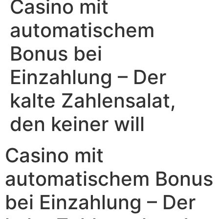
Casino mit
automatischem
Bonus bei
Einzahlung – Der
kalte Zahlensalat,
den keiner will
Casino mit
automatischem Bonus
bei Einzahlung – Der