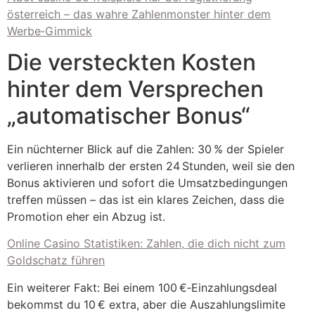
österreich – das wahre Zahlenmonster hinter dem
Werbe‑Gimmick
Die versteckten Kosten
hinter dem Versprechen
„automatischer Bonus“
Ein nüchterner Blick auf die Zahlen: 30 % der Spieler
verlieren innerhalb der ersten 24 Stunden, weil sie den
Bonus aktivieren und sofort die Umsatzbedingungen
treffen müssen – das ist ein klares Zeichen, dass die
Promotion eher ein Abzug ist.
Online Casino Statistiken: Zahlen, die dich nicht zum
Goldschatz führen
Ein weiterer Fakt: Bei einem 100 €‑Einzahlungsdeal
bekommst du 10 € extra, aber die Auszahlungslimite