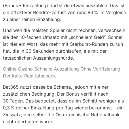
(Bonus + Einzahlung) darfst du etwas auszahlen. Das ist
ein effektiver Rendite‑verlust von rund 83 % im Vergleich
zu einer reinen Einzahlung.
Und weil die meisten Spieler nicht rechnen, verwechseln
sie den 10‑fachen Umsatz mit „schnellem Geld“. Schnell
ist hier ein Wort, das mehr mit Starburst‑Runden zu tun
hat, die in 30 Sekunden durchlaufen, als mit der
tatsächlichen Auszahlungshürde.
Online Casino Schnelle Auszahlung Ohne Verifizierung –
Der kalte Realitätscheck
Bet365 nutzt dasselbe Schema, jedoch mit einer
zusätzlichen Bedingung: Der Bonus verfällt nach
30 Tagen. Das bedeutet, dass du im Schnitt weniger als
0,3 % deiner Einzahlung pro Tag wiederbekommst – ein
Zinssatz, den selbst die Österreichische Nationalbank
nicht überbieten würde.