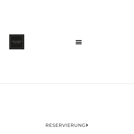
RESERVIERUNG