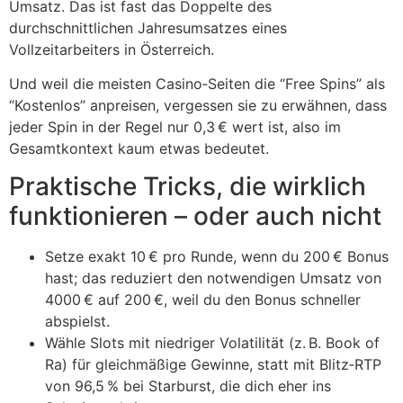
Umsatz. Das ist fast das Doppelte des
durchschnittlichen Jahresumsatzes eines
Vollzeitarbeiters in Österreich.
Und weil die meisten Casino‑Seiten die “Free Spins” als
“Kostenlos” anpreisen, vergessen sie zu erwähnen, dass
jeder Spin in der Regel nur 0,3 € wert ist, also im
Gesamtkontext kaum etwas bedeutet.
Praktische Tricks, die wirklich
funktionieren – oder auch nicht
Setze exakt 10 € pro Runde, wenn du 200 € Bonus
hast; das reduziert den notwendigen Umsatz von
4000 € auf 200 €, weil du den Bonus schneller
abspielst.
Wähle Slots mit niedriger Volatilität (z. B. Book of
Ra) für gleichmäßige Gewinne, statt mit Blitz‑RTP
von 96,5 % bei Starburst, die dich eher ins