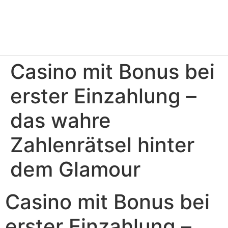
Casino mit Bonus bei
erster Einzahlung –
das wahre
Zahlenrätsel hinter
dem Glamour
Casino mit Bonus bei
erster Einzahlung –