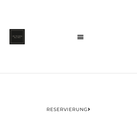
RESERVIERUNG