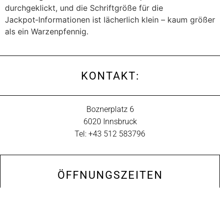
durchgeklickt, und die Schriftgröße für die
Jackpot‑Informationen ist lächerlich klein – kaum größer
als ein Warzenpfennig.
KONTAKT:
Boznerplatz 6
6020 Innsbruck
Tel: +43 512 583796
ÖFFNUNGSZEITEN
Mo-Sa: 11:30-14:00 & 17:30-24:00