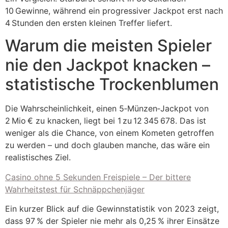
10 Gewinne, während ein progressiver Jackpot erst nach
4 Stunden den ersten kleinen Treffer liefert.
Warum die meisten Spieler
nie den Jackpot knacken –
statistische Trockenblumen
Die Wahrscheinlichkeit, einen 5‑Münzen‑Jackpot von
2 Mio € zu knacken, liegt bei 1 zu 12 345 678. Das ist
weniger als die Chance, von einem Kometen getroffen
zu werden – und doch glauben manche, das wäre ein
realistisches Ziel.
Casino ohne 5 Sekunden Freispiele – Der bittere
Wahrheitstest für Schnäppchenjäger
Ein kurzer Blick auf die Gewinnstatistik von 2023 zeigt,
dass 97 % der Spieler nie mehr als 0,25 % ihrer Einsätze