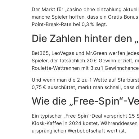
Der Markt für „casino ohne einzahlung aktuell
manche Spieler hoffen, dass ein Gratis‑Bonus v
Point‑Break‑Rate bei 0,3 % liegt.
Die Zahlen hinter den 
Bet365, LeoVegas und Mr.Green werfen jedes Q
Spieler, der tatsächlich 20 € Gewinn erzielt, 
Roulette‑Wettrennen mit 3 zu 1 Gewinnchance
Und wenn man die 2‑zu‑1‑Wette auf Starburst 
0,75 € ausschüttet, merkt man schnell, dass d
Wie die „Free‑Spin“-Ve
Ein typischer „Free‑Spin“-Deal verspricht 25 
Kiosk‑Kaffee in 2024 kostet. Währenddessen 
ursprünglichen Werbebotschaft wert ist.