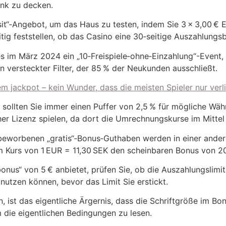
ank zu decken.
t“‑Angebot, um das Haus zu testen, indem Sie 3 × 3,00 € Ein
eitig feststellen, ob das Casino eine 30‑seitige Auszahlungs
es im März 2024 ein „10‑Freispiele‑ohne‑Einzahlung“-Event, da
n versteckter Filter, der 85 % der Neukunden ausschließt.
em jackpot – kein Wunder, dass die meisten Spieler nur verl
t, sollten Sie immer einen Puffer von 2,5 % für mögliche 
er Lizenz spielen, da dort die Umrechnungskurse im Mitt
er beworbenen „gratis“‑Bonus‑Guthaben werden in einer ande
 Kurs von 1 EUR = 11,30 SEK den scheinbaren Bonus von 20 
‑bonus“ von 5 € anbietet, prüfen Sie, ob die Auszahlungslim
nutzen können, bevor das Limit Sie erstickt.
, ist das eigentliche Ärgernis, dass die Schriftgröße im Bo
m die eigentlichen Bedingungen zu lesen.