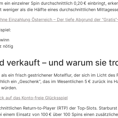
 ein einzelner Spin durchschnittlich 0,20 € einbringt, erk
t weniger als die Hälfte eines durchschnittlichen Mittagess
hne Einzahlung Österreich – Der tiefe Abgrund der “Gratis
spiel:
ewinn
z nötig
d verkauft – und warum sie t
als ein frisch gestrichener Motelflur, der sich im Licht de
ächlich ein „Geschenk“, das im Wesentlichen 5 € zurück ins 
n würden.
ck auf das Konto‑freie Glücksspiel
chnittlichen Return‑to‑Player (RTP) der Top‑Slots. Starburs
ei einem Einsatz von 100 € über 100 Spins einen zusätzlic