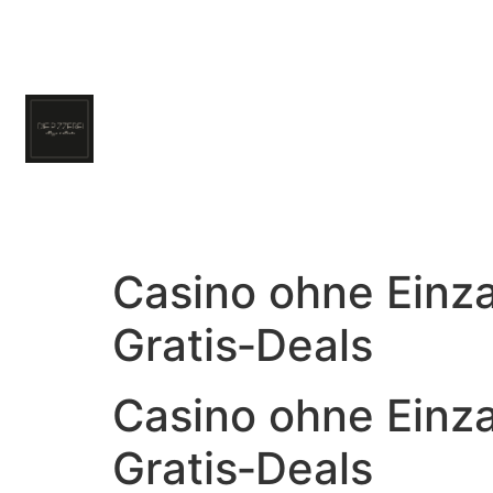
Casino ohne Einzah
Gratis‑Deals
Casino ohne Einzah
Gratis‑Deals