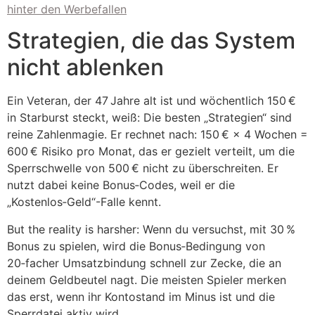
hinter den Werbefallen
Strategien, die das System
nicht ablenken
Ein Veteran, der 47 Jahre alt ist und wöchentlich 150 €
in Starburst steckt, weiß: Die besten „Strategien“ sind
reine Zahlenmagie. Er rechnet nach: 150 € × 4 Wochen =
600 € Risiko pro Monat, das er gezielt verteilt, um die
Sperrschwelle von 500 € nicht zu überschreiten. Er
nutzt dabei keine Bonus‑Codes, weil er die
„Kostenlos‑Geld“-Falle kennt.
But the reality is harsher: Wenn du versuchst, mit 30 %
Bonus zu spielen, wird die Bonus‑Bedingung von
20‑facher Umsatzbindung schnell zur Zecke, die an
deinem Geldbeutel nagt. Die meisten Spieler merken
das erst, wenn ihr Kontostand im Minus ist und die
Sperrdatei aktiv wird.