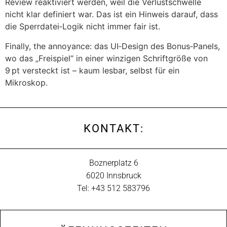
Review reaktiviert werden, weil die Verlustschwelle
nicht klar definiert war. Das ist ein Hinweis darauf, dass
die Sperrdatei‑Logik nicht immer fair ist.
Finally, the annoyance: das UI‑Design des Bonus‑Panels,
wo das „Freispiel“ in einer winzigen Schriftgröße von
9 pt versteckt ist – kaum lesbar, selbst für ein
Mikroskop.
KONTAKT:
Boznerplatz 6
6020 Innsbruck
Tel: +43 512 583796