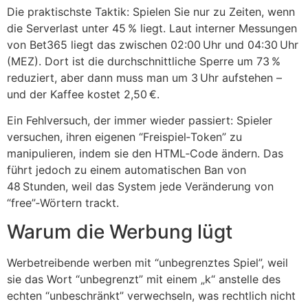
Die praktischste Taktik: Spielen Sie nur zu Zeiten, wenn
die Serverlast unter 45 % liegt. Laut interner Messungen
von Bet365 liegt das zwischen 02:00 Uhr und 04:30 Uhr
(MEZ). Dort ist die durchschnittliche Sperre um 73 %
reduziert, aber dann muss man um 3 Uhr aufstehen –
und der Kaffee kostet 2,50 €.
Ein Fehlversuch, der immer wieder passiert: Spieler
versuchen, ihren eigenen “Freispiel‑Token” zu
manipulieren, indem sie den HTML‑Code ändern. Das
führt jedoch zu einem automatischen Ban von
48 Stunden, weil das System jede Veränderung von
“free”‑Wörtern trackt.
Warum die Werbung lügt
Werbetreibende werben mit “unbegrenztes Spiel”, weil
sie das Wort “unbegrenzt” mit einem „k“ anstelle des
echten “unbeschränkt” verwechseln, was rechtlich nicht