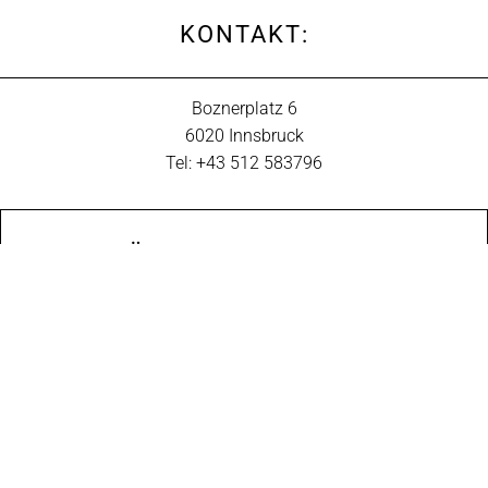
KONTAKT:
Boznerplatz 6
6020 Innsbruck
Tel: +43 512 583796
ÖFFNUNGSZEITEN
Mo-Sa: 11:30-14:00 & 17:30-24:00
So: 17:30-23:00
An Feiertagen geschlossen
FOLLOW US