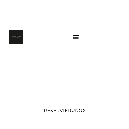
RESERVIERUNG