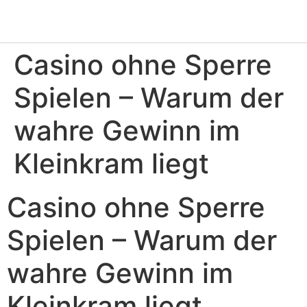
Casino ohne Sperre
Spielen – Warum der
wahre Gewinn im
Kleinkram liegt
Casino ohne Sperre
Spielen – Warum der
wahre Gewinn im
Kleinkram liegt