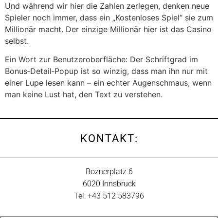
Und während wir hier die Zahlen zerlegen, denken neue
Spieler noch immer, dass ein „Kostenloses Spiel“ sie zum
Millionär macht. Der einzige Millionär hier ist das Casino
selbst.
Ein Wort zur Benutzeroberfläche: Der Schriftgrad im
Bonus‑Detail‑Popup ist so winzig, dass man ihn nur mit
einer Lupe lesen kann – ein echter Augenschmaus, wenn
man keine Lust hat, den Text zu verstehen.
KONTAKT:
Boznerplatz 6
6020 Innsbruck
Tel: +43 512 583796