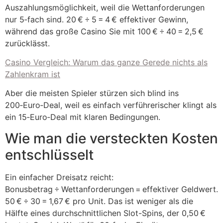
Auszahlungsmöglichkeit, weil die Wettanforderungen
nur 5‑fach sind. 20 € ÷ 5 = 4 € effektiver Gewinn,
während das große Casino Sie mit 100 € ÷ 40 = 2,5 €
zurücklässt.
Casino Vergleich: Warum das ganze Gerede nichts als
Zahlenkram ist
Aber die meisten Spieler stürzen sich blind ins
200‑Euro‑Deal, weil es einfach verführerischer klingt als
ein 15‑Euro‑Deal mit klaren Bedingungen.
Wie man die versteckten Kosten
entschlüsselt
Ein einfacher Dreisatz reicht:
Bonusbetrag ÷ Wettanforderungen = effektiver Geldwert.
50 € ÷ 30 = 1,67 € pro Unit. Das ist weniger als die
Hälfte eines durchschnittlichen Slot-Spins, der 0,50 €