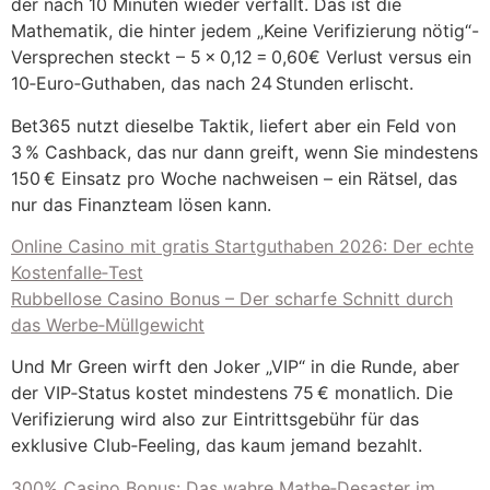
der nach 10 Minuten wieder verfällt. Das ist die
Mathematik, die hinter jedem „Keine Verifizierung nötig“-
Versprechen steckt – 5 × 0,12 = 0,60€ Verlust versus ein
10‑Euro‑Guthaben, das nach 24 Stunden erlischt.
Bet365 nutzt dieselbe Taktik, liefert aber ein Feld von
3 % Cashback, das nur dann greift, wenn Sie mindestens
150 € Einsatz pro Woche nachweisen – ein Rätsel, das
nur das Finanzteam lösen kann.
Online Casino mit gratis Startguthaben 2026: Der echte
Kostenfalle‑Test
Rubbellose Casino Bonus – Der scharfe Schnitt durch
das Werbe‑Müllgewicht
Und Mr Green wirft den Joker „VIP“ in die Runde, aber
der VIP‑Status kostet mindestens 75 € monatlich. Die
Verifizierung wird also zur Eintrittsgebühr für das
exklusive Club‑Feeling, das kaum jemand bezahlt.
300% Casino Bonus: Das wahre Mathe‑Desaster im