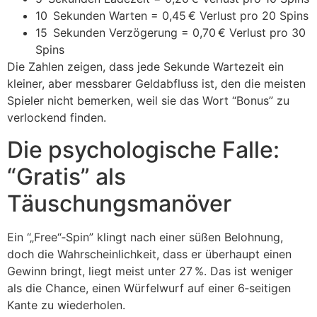
10 Sekunden Warten = 0,45 € Verlust pro 20 Spins
15 Sekunden Verzögerung = 0,70 € Verlust pro 30
Spins
Die Zahlen zeigen, dass jede Sekunde Wartezeit ein
kleiner, aber messbarer Geldabfluss ist, den die meisten
Spieler nicht bemerken, weil sie das Wort “Bonus” zu
verlockend finden.
Die psychologische Falle:
“Gratis” als
Täuschungsmanöver
Ein “„Free“‑Spin” klingt nach einer süßen Belohnung,
doch die Wahrscheinlichkeit, dass er überhaupt einen
Gewinn bringt, liegt meist unter 27 %. Das ist weniger
als die Chance, einen Würfelwurf auf einer 6‑seitigen
Kante zu wiederholen.