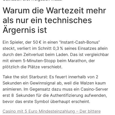
Warum die Wartezeit mehr
als nur ein technisches
Ärgernis ist
Ein Spieler, der 50 € in einen “Instant‑Cash‑Bonus”
steckt, verliert im Schnitt 0,3 % seines Einsatzes allein
durch den Zeitverlust beim Laden. Das ist vergleichbar
mit einem 5‑Minuten‑Stopp beim Marathon, der
plötzlich die Plätze verschiebt.
Take the slot Starburst: Es feuert innerhalb von 2
Sekunden ein Gewinnsignal ab, weil die Walzen kaum
animieren. Im Gegensatz dazu muss ein Casino‑Server
erst 8 Sekunden für die Authentifizierung aufwenden,
bevor das erste Symbol überhaupt erscheint.
Casino mit 5 Euro Mindesteinzahlung – Der bittere