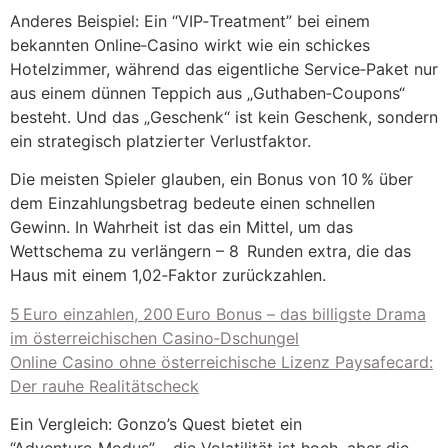
Anderes Beispiel: Ein “VIP‑Treatment” bei einem
bekannten Online‑Casino wirkt wie ein schickes
Hotelzimmer, während das eigentliche Service‑Paket nur
aus einem dünnen Teppich aus „Guthaben‑Coupons“
besteht. Und das „Geschenk“ ist kein Geschenk, sondern
ein strategisch platzierter Verlustfaktor.
Die meisten Spieler glauben, ein Bonus von 10 % über
dem Einzahlungsbetrag bedeute einen schnellen
Gewinn. In Wahrheit ist das ein Mittel, um das
Wettschema zu verlängern – 8 Runden extra, die das
Haus mit einem 1,02‑Faktor zurückzahlen.
5 Euro einzahlen, 200 Euro Bonus – das billigste Drama
im österreichischen Casino‑Dschungel
Online Casino ohne österreichische Lizenz Paysafecard:
Der rauhe Realitätscheck
Ein Vergleich: Gonzo’s Quest bietet ein