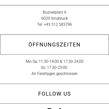
Boznerplatz 6
6020 Innsbruck
Tel: +43 512 583796
ÖFFNUNGSZEITEN
Mo-Sa: 11:30-14:00 & 17:30-24:00
So: 17:30-23:00
An Feiertagen geschlossen
FOLLOW US