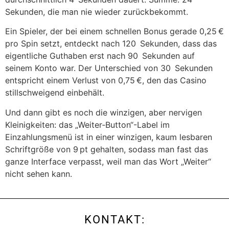
Sekunden, die man nie wieder zurückbekommt.
Ein Spieler, der bei einem schnellen Bonus gerade 0,25 €
pro Spin setzt, entdeckt nach 120 Sekunden, dass das
eigentliche Guthaben erst nach 90 Sekunden auf
seinem Konto war. Der Unterschied von 30 Sekunden
entspricht einem Verlust von 0,75 €, den das Casino
stillschweigend einbehält.
Und dann gibt es noch die winzigen, aber nervigen
Kleinigkeiten: das „Weiter‑Button“-Label im
Einzahlungsmenü ist in einer winzigen, kaum lesbaren
Schriftgröße von 9 pt gehalten, sodass man fast das
ganze Interface verpasst, weil man das Wort „Weiter“
nicht sehen kann.
KONTAKT: