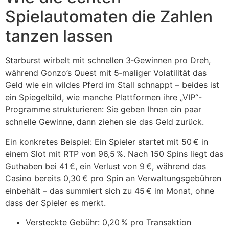
Spielautomaten die Zahlen
tanzen lassen
Starburst wirbelt mit schnellen 3‑Gewinnen pro Dreh,
während Gonzo’s Quest mit 5‑maliger Volatilität das
Geld wie ein wildes Pferd im Stall schnappt – beides ist
ein Spiegelbild, wie manche Plattformen ihre „VIP“-
Programme strukturieren: Sie geben Ihnen ein paar
schnelle Gewinne, dann ziehen sie das Geld zurück.
Ein konkretes Beispiel: Ein Spieler startet mit 50 € in
einem Slot mit RTP von 96,5 %. Nach 150 Spins liegt das
Guthaben bei 41 €, ein Verlust von 9 €, während das
Casino bereits 0,30 € pro Spin an Verwaltungsgebühren
einbehält – das summiert sich zu 45 € im Monat, ohne
dass der Spieler es merkt.
Versteckte Gebühr: 0,20 % pro Transaktion