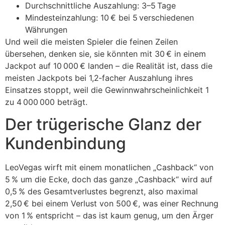
Durchschnittliche Auszahlung: 3–5 Tage
Mindesteinzahlung: 10 € bei 5 verschiedenen
Währungen
Und weil die meisten Spieler die feinen Zeilen
übersehen, denken sie, sie könnten mit 30 € in einem
Jackpot auf 10 000 € landen – die Realität ist, dass die
meisten Jackpots bei 1,2‑facher Auszahlung ihres
Einsatzes stoppt, weil die Gewinnwahrscheinlichkeit 1
zu 4 000 000 beträgt.
Der trügerische Glanz der
Kundenbindung
LeoVegas wirft mit einem monatlichen „Cashback“ von
5 % um die Ecke, doch das ganze „Cashback“ wird auf
0,5 % des Gesamtverlustes begrenzt, also maximal
2,50 € bei einem Verlust von 500 €, was einer Rechnung
von 1 % entspricht – das ist kaum genug, um den Ärger