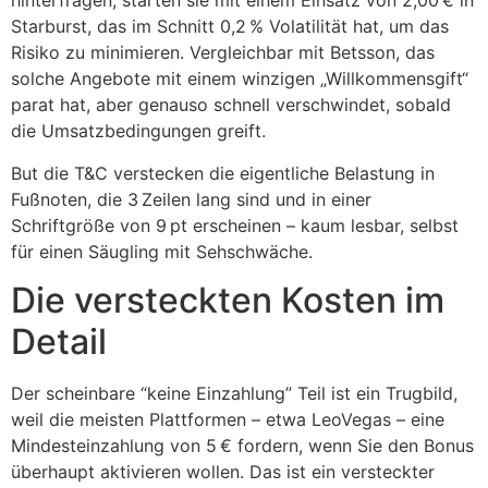
hinterfragen, starten sie mit einem Einsatz von 2,00 € in
Starburst, das im Schnitt 0,2 % Volatilität hat, um das
Risiko zu minimieren. Vergleichbar mit Betsson, das
solche Angebote mit einem winzigen „Willkommensgift“
parat hat, aber genauso schnell verschwindet, sobald
die Umsatzbedingungen greift.
But die T&C verstecken die eigentliche Belastung in
Fußnoten, die 3 Zeilen lang sind und in einer
Schriftgröße von 9 pt erscheinen – kaum lesbar, selbst
für einen Säugling mit Sehschwäche.
Die versteckten Kosten im
Detail
Der scheinbare “keine Einzahlung” Teil ist ein Trugbild,
weil die meisten Plattformen – etwa LeoVegas – eine
Mindesteinzahlung von 5 € fordern, wenn Sie den Bonus
überhaupt aktivieren wollen. Das ist ein versteckter