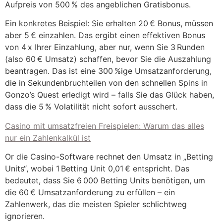
Aufpreis von 500 % des angeblichen Gratisbonus.
Ein konkretes Beispiel: Sie erhalten 20 € Bonus, müssen
aber 5 € einzahlen. Das ergibt einen effektiven Bonus
von 4 x Ihrer Einzahlung, aber nur, wenn Sie 3 Runden
(also 60 € Umsatz) schaffen, bevor Sie die Auszahlung
beantragen. Das ist eine 300 %ige Umsatzanforderung,
die in Sekundenbruchteilen von den schnellen Spins in
Gonzo’s Quest erledigt wird – falls Sie das Glück haben,
dass die 5 % Volatilität nicht sofort ausschert.
Casino mit umsatzfreien Freispielen: Warum das alles
nur ein Zahlenkalkül ist
Or die Casino-Software rechnet den Umsatz in „Betting
Units“, wobei 1 Betting Unit 0,01 € entspricht. Das
bedeutet, dass Sie 6 000 Betting Units benötigen, um
die 60 € Umsatzanforderung zu erfüllen – ein
Zahlenwerk, das die meisten Spieler schlichtweg
ignorieren.