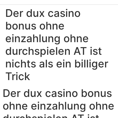
Der dux casino
bonus ohne
einzahlung ohne
durchspielen AT ist
nichts als ein billiger
Trick
Der dux casino bonus
ohne einzahlung ohne