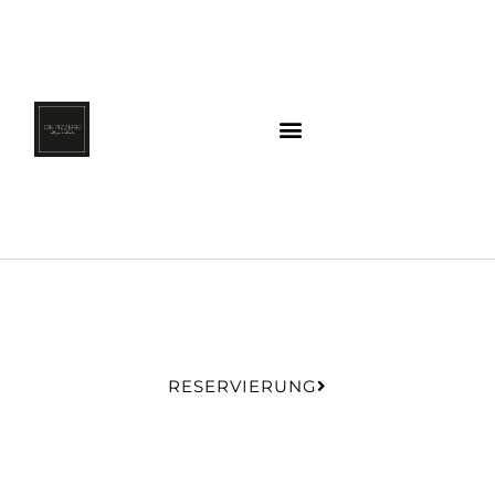
RESERVIERUNG