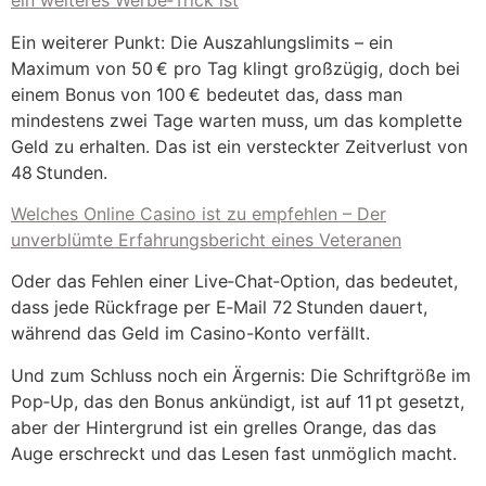
ein weiteres Werbe‑Trick ist
Ein weiterer Punkt: Die Auszahlungslimits – ein
Maximum von 50 € pro Tag klingt großzügig, doch bei
einem Bonus von 100 € bedeutet das, dass man
mindestens zwei Tage warten muss, um das komplette
Geld zu erhalten. Das ist ein versteckter Zeitverlust von
48 Stunden.
Welches Online Casino ist zu empfehlen – Der
unverblümte Erfahrungsbericht eines Veteranen
Oder das Fehlen einer Live‑Chat‑Option, das bedeutet,
dass jede Rückfrage per E‑Mail 72 Stunden dauert,
während das Geld im Casino-Konto verfällt.
Und zum Schluss noch ein Ärgernis: Die Schriftgröße im
Pop‑Up, das den Bonus ankündigt, ist auf 11 pt gesetzt,
aber der Hintergrund ist ein grelles Orange, das das
Auge erschreckt und das Lesen fast unmöglich macht.