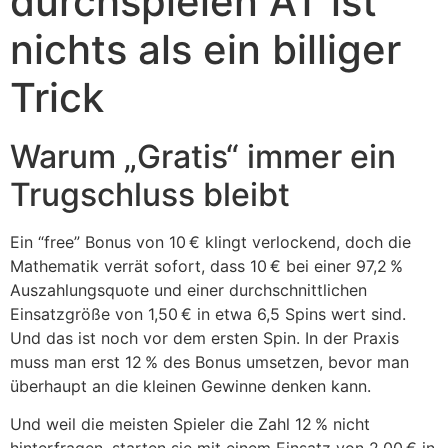
durchspielen AT ist
nichts als ein billiger
Trick
Warum „Gratis“ immer ein
Trugschluss bleibt
Ein “free” Bonus von 10 € klingt verlockend, doch die
Mathematik verrät sofort, dass 10 € bei einer 97,2 %
Auszahlungsquote und einer durchschnittlichen
Einsatzgröße von 1,50 € in etwa 6,5 Spins wert sind.
Und das ist noch vor dem ersten Spin. In der Praxis
muss man erst 12 % des Bonus umsetzen, bevor man
überhaupt an die kleinen Gewinne denken kann.
Und weil die meisten Spieler die Zahl 12 % nicht