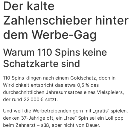
Der kalte
Zahlenschieber hinter
dem Werbe‑Gag
Warum 110 Spins keine
Schatzkarte sind
110 Spins klingen nach einem Goldschatz, doch in
Wirklichkeit entspricht das etwa 0,5 % des
durchschnittlichen Jahresumsatzes eines Viel­spielers,
der rund 22 000 € setzt.
Und weil die Werbetreibenden gern mit „gratis“ spielen,
denken 37‑Jährige oft, ein „free“ Spin sei ein Lollipop
beim Zahnarzt – süß, aber nicht von Dauer.