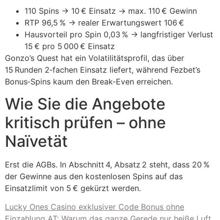
110 Spins → 10 € Einsatz → max. 110 € Gewinn
RTP 96,5 % → realer Erwartungswert 106 €
Hausvorteil pro Spin 0,03 % → langfristiger Verlust
15 € pro 5 000 € Einsatz
Gonzo’s Quest hat ein Volatilitätsprofil, das über
15 Runden 2‑fachen Einsatz liefert, während Fezbet’s
Bonus‑Spins kaum den Break‑Even erreichen.
Wie Sie die Angebote
kritisch prüfen – ohne
Naïvetät
Erst die AGBs. In Abschnitt 4, Absatz 2 steht, dass 20 %
der Gewinne aus den kostenlosen Spins auf das
Einsatzlimit von 5 € gekürzt werden.
Lucky Ones Casino exklusiver Code Bonus ohne
Einzahlung AT: Warum das ganze Gerede nur heiße Luft