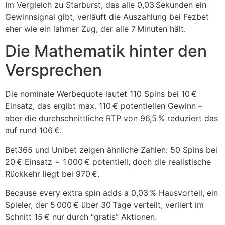
Im Vergleich zu Starburst, das alle 0,03 Sekunden ein
Gewinnsignal gibt, verläuft die Auszahlung bei Fezbet
eher wie ein lahmer Zug, der alle 7 Minuten hält.
Die Mathematik hinter den
Versprechen
Die nominale Werbequote lautet 110 Spins bei 10 €
Einsatz, das ergibt max. 110 € potentiellen Gewinn –
aber die durchschnittliche RTP von 96,5 % reduziert das
auf rund 106 €.
Bet365 und Unibet zeigen ähnliche Zahlen: 50 Spins bei
20 € Einsatz = 1 000 € potentiell, doch die realistische
Rückkehr liegt bei 970 €.
Because every extra spin adds a 0,03 % Hausvorteil, ein
Spieler, der 5 000 € über 30 Tage verteilt, verliert im
Schnitt 15 € nur durch “gratis” Aktionen.