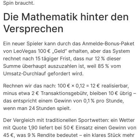
Spin braucht.
Die Mathematik hinter den
Versprechen
Ein neuer Spieler kann durch das Anmelde‑Bonus‑Paket
von LeoVegas 100 € „Geld“ erhalten, aber das System
rechnet nach 15 tägiger Frist, dass nur 12 % dieser
Summe überhaupt auszuzahlen ist, weil 85 % vom
Umsatz‑Durchlauf gefordert wird.
Rechnen wir das nach: 100 € × 0,12 = 12 € realisierbar,
minus etwa 2 € Transaktionsgebühr, bleiben 10 € übrig –
das entspricht einem Gewinn von 0,1 % pro Stunde,
wenn man 24 Stunden spielt.
Der Vergleich mit traditionellen Sportwetten: ein Wetter
mit Quote 1,90 liefert bei 50 € Einsatz einen Gewinn von
45 €, was 9 % Rendite bedeutet – ein klares Stück mehr