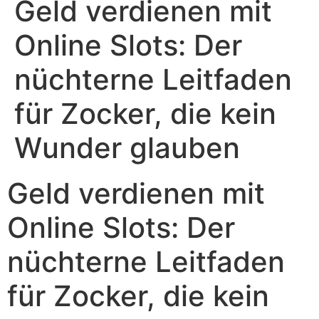
Geld verdienen mit
Online Slots: Der
nüchterne Leitfaden
für Zocker, die kein
Wunder glauben
Geld verdienen mit
Online Slots: Der
nüchterne Leitfaden
für Zocker, die kein