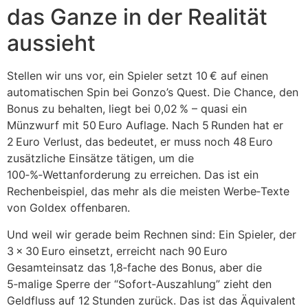
das Ganze in der Realität
aussieht
Stellen wir uns vor, ein Spieler setzt 10 € auf einen
automatischen Spin bei Gonzo’s Quest. Die Chance, den
Bonus zu behalten, liegt bei 0,02 % – quasi ein
Münzwurf mit 50 Euro Auflage. Nach 5 Runden hat er
2 Euro Verlust, das bedeutet, er muss noch 48 Euro
zusätzliche Einsätze tätigen, um die
100‑%‑Wettanforderung zu erreichen. Das ist ein
Rechenbeispiel, das mehr als die meisten Werbe‑Texte
von Goldex offenbaren.
Und weil wir gerade beim Rechnen sind: Ein Spieler, der
3 × 30 Euro einsetzt, erreicht nach 90 Euro
Gesamteinsatz das 1,8‑fache des Bonus, aber die
5‑malige Sperre der “Sofort‑Auszahlung” zieht den
Geldfluss auf 12 Stunden zurück. Das ist das Äquivalent