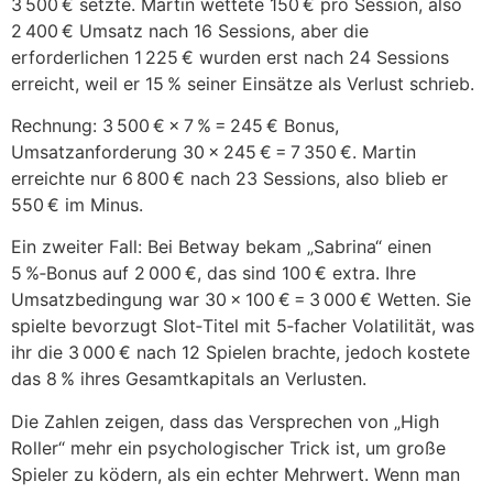
3 500 € setzte. Martin wettete 150 € pro Session, also
2 400 € Umsatz nach 16 Sessions, aber die
erforderlichen 1 225 € wurden erst nach 24 Sessions
erreicht, weil er 15 % seiner Einsätze als Verlust schrieb.
Rechnung: 3 500 € × 7 % = 245 € Bonus,
Umsatzanforderung 30 × 245 € = 7 350 €. Martin
erreichte nur 6 800 € nach 23 Sessions, also blieb er
550 € im Minus.
Ein zweiter Fall: Bei Betway bekam „Sabrina“ einen
5 %‑Bonus auf 2 000 €, das sind 100 € extra. Ihre
Umsatzbedingung war 30 × 100 € = 3 000 € Wetten. Sie
spielte bevorzugt Slot‑Titel mit 5‑facher Volatilität, was
ihr die 3 000 € nach 12 Spielen brachte, jedoch kostete
das 8 % ihres Gesamtkapitals an Verlusten.
Die Zahlen zeigen, dass das Versprechen von „High
Roller“ mehr ein psychologischer Trick ist, um große
Spieler zu ködern, als ein echter Mehrwert. Wenn man