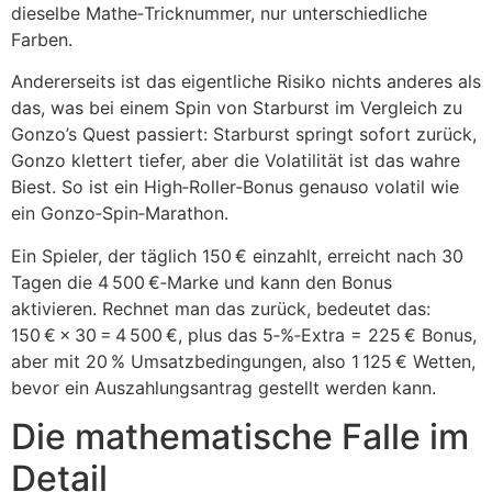
dieselbe Mathe‑Tricknummer, nur unterschiedliche
Farben.
Andererseits ist das eigentliche Risiko nichts anderes als
das, was bei einem Spin von Starburst im Vergleich zu
Gonzo’s Quest passiert: Starburst springt sofort zurück,
Gonzo klettert tiefer, aber die Volatilität ist das wahre
Biest. So ist ein High‑Roller‑Bonus genauso volatil wie
ein Gonzo‑Spin‑Marathon.
Ein Spieler, der täglich 150 € einzahlt, erreicht nach 30
Tagen die 4 500 €‑Marke und kann den Bonus
aktivieren. Rechnet man das zurück, bedeutet das:
150 € × 30 = 4 500 €, plus das 5‑%‑Extra = 225 € Bonus,
aber mit 20 % Umsatzbedingungen, also 1 125 € Wetten,
bevor ein Auszahlungsantrag gestellt werden kann.
Die mathematische Falle im
Detail