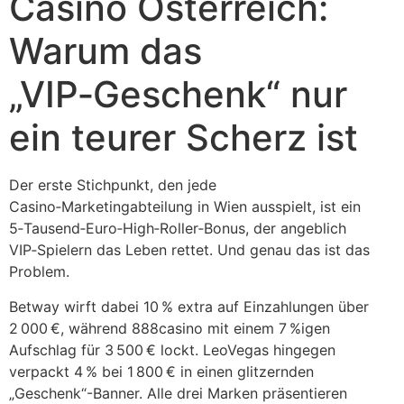
Casino Österreich:
Warum das
„VIP‑Geschenk“ nur
ein teurer Scherz ist
Der erste Stichpunkt, den jede
Casino‑Marketingabteilung in Wien ausspielt, ist ein
5‑Tausend‑Euro‑High‑Roller‑Bonus, der angeblich
VIP‑Spielern das Leben rettet. Und genau das ist das
Problem.
Betway wirft dabei 10 % extra auf Einzahlungen über
2 000 €, während 888casino mit einem 7 %igen
Aufschlag für 3 500 € lockt. LeoVegas hingegen
verpackt 4 % bei 1 800 € in einen glitzernden
„Geschenk“-Banner. Alle drei Marken präsentieren