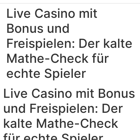
Live Casino mit
Bonus und
Freispielen: Der kalte
Mathe-Check für
echte Spieler
Live Casino mit Bonus
und Freispielen: Der
kalte Mathe-Check
für echte Spieler