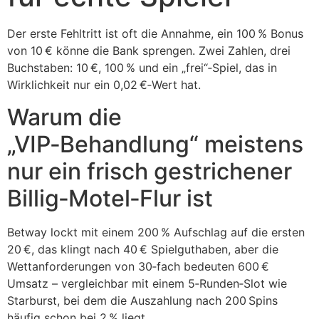
Der erste Fehltritt ist oft die Annahme, ein 100 % Bonus
von 10 € könne die Bank sprengen. Zwei Zahlen, drei
Buchstaben: 10 €, 100 % und ein „frei“‑Spiel, das in
Wirklichkeit nur ein 0,02 €‑Wert hat.
Warum die
„VIP‑Behandlung“ meistens
nur ein frisch gestrichener
Billig‑Motel‑Flur ist
Betway lockt mit einem 200 % Aufschlag auf die ersten
20 €, das klingt nach 40 € Spielguthaben, aber die
Wettanforderungen von 30‑fach bedeuten 600 €
Umsatz – vergleichbar mit einem 5‑Runden‑Slot wie
Starburst, bei dem die Auszahlung nach 200 Spins
häufig schon bei 2 % liegt.