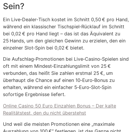
Sein?
Ein Live‑Dealer‑Tisch kostet im Schnitt 0,50 € pro Hand,
während ein klassischer Tischspiel‑Rücklauf im Schnitt
bei 0,02 € pro Hand liegt – das ist das Äquivalent zu
25 Hands, um den gleichen Gewinn zu erzielen, den ein
einzelner Slot‑Spin bei 0,02 € bietet.
Die Aufschlag‑Promotionen bei Live‑Casino‑Spielen sind
oft mit einem Mindest‑Einzahlungslimit von 25 €
verbunden, das heißt Sie zahlen erstmal 25 €, um
überhaupt die Chance auf einen 10‑Euro‑Bonus zu
erhalten, während ein einfacher 5‑Euro‑Slot‑Spin
sofortige Ergebnisse liefert.
Online Casino 50 Euro Einzahlen Bonus – Der kalte
Realitätstest, den du nicht überstehst
Und weil die meisten Promotionen eine „maximale
Auszahlung von 100 €“ festlegen, ist das Ganze nicht