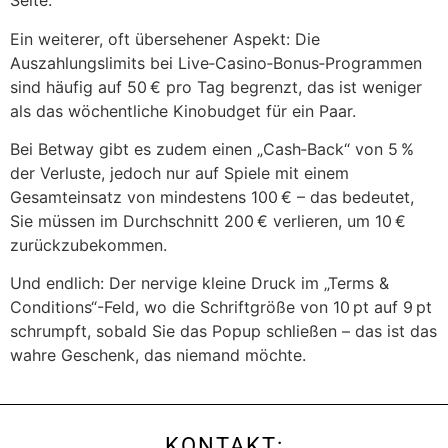
Seite.
Ein weiterer, oft übersehener Aspekt: Die
Auszahlungslimits bei Live‑Casino‑Bonus‑Programmen
sind häufig auf 50 € pro Tag begrenzt, das ist weniger
als das wöchentliche Kinobudget für ein Paar.
Bei Betway gibt es zudem einen „Cash‑Back“ von 5 %
der Verluste, jedoch nur auf Spiele mit einem
Gesamteinsatz von mindestens 100 € – das bedeutet,
Sie müssen im Durchschnitt 200 € verlieren, um 10 €
zurückzubekommen.
Und endlich: Der nervige kleine Druck im „Terms &
Conditions“-Feld, wo die Schriftgröße von 10 pt auf 9 pt
schrumpft, sobald Sie das Popup schließen – das ist das
wahre Geschenk, das niemand möchte.
KONTAKT: