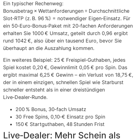
Ein typischer Rechenweg:
Bonusbetrag × Wettanforderungen ÷ Durchschnittliche
Slot‑RTP (z. B. 96 %) = notwendiger Eigen‑Einsatz. Für
ein 50‑Euro‑Bonus‑Paket mit 20‑fachen Anforderungen
erhalten Sie 1000 € Umsatz, geteilt durch 0,96 ergibt
rund 1042 €, also über ein tausend Euro, bevor Sie
überhaupt an die Auszahlung kommen.
Ein weiteres Beispiel: 25 € Freispiel‑Guthaben, jedes
Spiel kostet 0,20 €, Gewinnlimit 0,05 € pro Spin. Das
ergibt maximal 6,25 € Gewinn – ein Verlust von 18,75 €,
der in einem einzigen, schnellen Spiel wie Starburst
schneller entsteht als in einer dreistündigen
Live‑Dealer‑Runde.
200 % Bonus, 30‑fach Umsatz
30 Free Spins, 0,10‑€ Einsatz pro Spin
150 € Startguthaben, 48 Stunden Frist
Live‑Dealer: Mehr Schein als