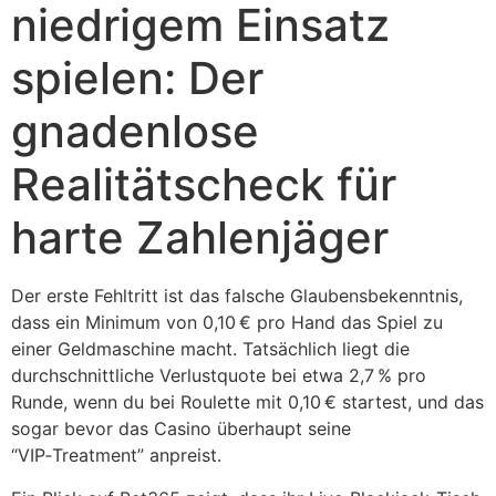
niedrigem Einsatz
spielen: Der
gnadenlose
Realitätscheck für
harte Zahlenjäger
Der erste Fehltritt ist das falsche Glaubensbekenntnis,
dass ein Minimum von 0,10 € pro Hand das Spiel zu
einer Geldmaschine macht. Tatsächlich liegt die
durchschnittliche Verlustquote bei etwa 2,7 % pro
Runde, wenn du bei Roulette mit 0,10 € startest, und das
sogar bevor das Casino überhaupt seine
“VIP‑Treatment” anpreist.