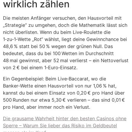
wirklich zählen
Die meisten Anfänger versuchen, den Hausvorteil mit
„Strategie“ zu umgehen, doch die Mathematik lässt sich
nicht überlisten. Wenn du beim Live‑Roulette die
1‑zu‑1‑Wette „Rot“ wählst, liegt deine Gewinnchance bei
48,6 % statt bei 50 % wegen der grünen Null. Das
bedeutet, dass du bei 100 Wetten im Durchschnitt
48 mal gewinnst, aber 52 mal verlierst – ein Nettoverlust
von 2 € bei einem 1‑Euro‑Einsatz.
Ein Gegenbeispiel: Beim Live‑Baccarat, wo die
Banker‑Wette einen Hausvorteil von nur 1,06 % hat,
kannst du bei einem Einsatz von 0,20 € pro Hand über
500 Runden nur etwa 5,30 € verlieren – das sind 0,01 €
pro Hand, aber immer noch ein Verlust.
Die grausame Wahrheit hinter den besten Casinos ohne
Sperre – Warum Sie lieber das Risiko im Geldbeutel