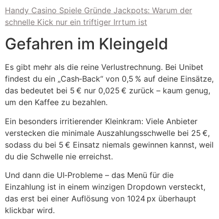
Handy Casino Spiele Gründe Jackpots: Warum der
schnelle Kick nur ein triftiger Irrtum ist
Gefahren im Kleingeld
Es gibt mehr als die reine Verlustrechnung. Bei Unibet
findest du ein „Cash‑Back“ von 0,5 % auf deine Einsätze,
das bedeutet bei 5 € nur 0,025 € zurück – kaum genug,
um den Kaffee zu bezahlen.
Ein besonders irritierender Kleinkram: Viele Anbieter
verstecken die minimale Auszahlungsschwelle bei 25 €,
sodass du bei 5 € Einsatz niemals gewinnen kannst, weil
du die Schwelle nie erreichst.
Und dann die UI‑Probleme – das Menü für die
Einzahlung ist in einem winzigen Dropdown versteckt,
das erst bei einer Auflösung von 1024 px überhaupt
klickbar wird.