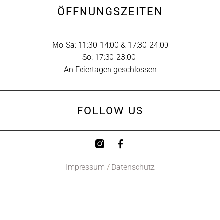
ÖFFNUNGSZEITEN
Mo-Sa: 11:30-14:00 & 17:30-24:00
So: 17:30-23:00
An Feiertagen geschlossen
FOLLOW US
Impressum
/
Datenschutz