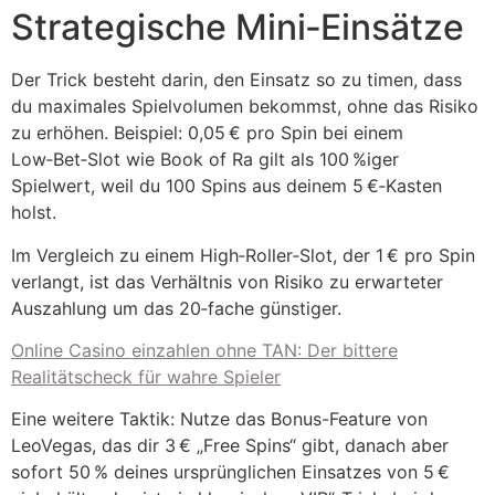
Strategische Mini‑Einsätze
Der Trick besteht darin, den Einsatz so zu timen, dass
du maximales Spielvolumen bekommst, ohne das Risiko
zu erhöhen. Beispiel: 0,05 € pro Spin bei einem
Low‑Bet‑Slot wie Book of Ra gilt als 100 %iger
Spielwert, weil du 100 Spins aus deinem 5 €‑Kasten
holst.
Im Vergleich zu einem High‑Roller‑Slot, der 1 € pro Spin
verlangt, ist das Verhältnis von Risiko zu erwarteter
Auszahlung um das 20‑fache günstiger.
Online Casino einzahlen ohne TAN: Der bittere
Realitätscheck für wahre Spieler
Eine weitere Taktik: Nutze das Bonus-Feature von
LeoVegas, das dir 3 € „Free Spins“ gibt, danach aber
sofort 50 % deines ursprünglichen Einsatzes von 5 €