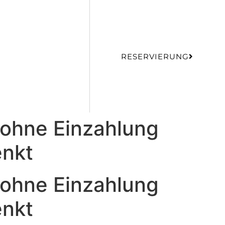
RESERVIERUNG
ohne Einzahlung
enkt
ohne Einzahlung
enkt