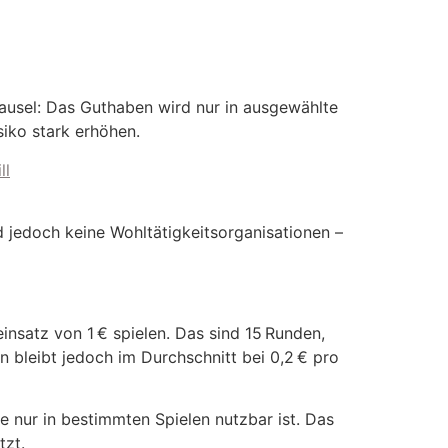
ausel: Das Guthaben wird nur in ausgewählte
siko stark erhöhen.
ll
d jedoch keine Wohltätigkeitsorganisationen –
einsatz von 1 € spielen. Das sind 15 Runden,
bleibt jedoch im Durchschnitt bei 0,2 € pro
 nur in bestimmten Spielen nutzbar ist. Das
tzt.