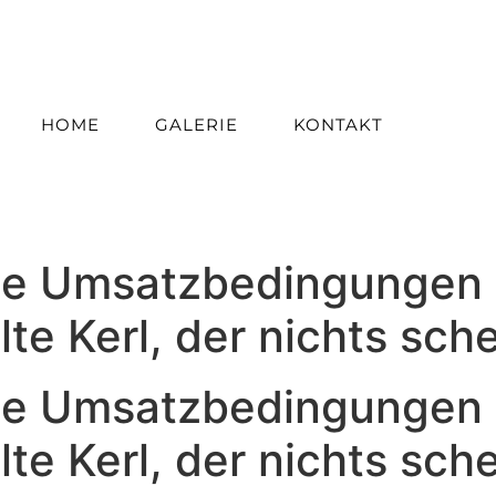
HOME
GALERIE
KONTAKT
ne Umsatzbedingungen 
te Kerl, der nichts sch
ne Umsatzbedingungen 
te Kerl, der nichts sch