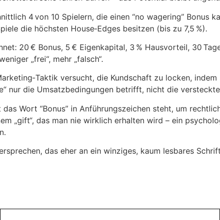
nittlich 4 von 10 Spielern, die einen “no wagering” Bonus k
Spiele die höchsten House‑Edges besitzen (bis zu 7,5 %).
: 20 € Bonus, 5 € Eigenkapital, 3 % Hausvorteil, 30 Tage F
niger „frei“, mehr „falsch“.
 Marketing‑Taktik versucht, die Kundschaft zu locken, indem 
e“ nur die Umsatzbedingungen betrifft, nicht die versteckt
t das Wort “Bonus” in Anführungszeichen steht, um rechtlich 
m „gift“, das man nie wirklich erhalten wird – ein psycholog
n.
Versprechen, das eher an ein winziges, kaum lesbares Schrif