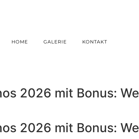
HOME
GALERIE
KONTAKT
os 2026 mit Bonus: Wer
os 2026 mit Bonus: Wer