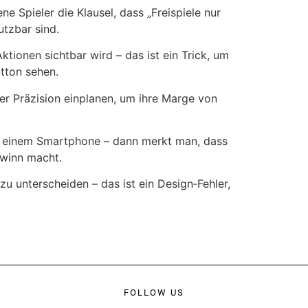
ne Spieler die Klausel, dass „Freispiele nur
utzbar sind.
ktionen sichtbar wird – das ist ein Trick, um
utton sehen.
cher Präzision einplanen, um ihre Marge von
uf einem Smartphone – dann merkt man, dass
ewinn macht.
u unterscheiden – das ist ein Design‑Fehler,
FOLLOW US