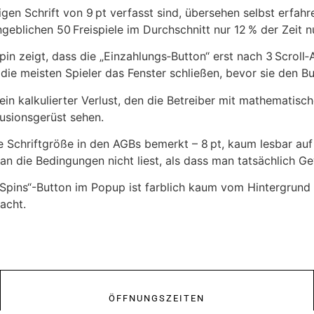
gen Schrift von 9 pt verfasst sind, übersehen selbst erfahre
geblichen 50 Freispiele im Durchschnitt nur 12 % der Zeit n
n zeigt, dass die „Einzahlungs‑Button“ erst nach 3 Scroll‑A
die meisten Spieler das Fenster schließen, bevor sie den B
st ein kalkulierter Verlust, den die Betreiber mit mathematis
lusions­gerüst sehen.
e Schriftgröße in den AGBs bemerkt – 8 pt, kaum lesbar a
man die Bedingungen nicht liest, als dass man tatsächlich G
 Spins“-Button im Popup ist farblich kaum vom Hintergrund z
acht.
ÖFFNUNGSZEITEN