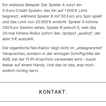
Ein weiteres Beispiel: Der Spieler A nutzt ein
5‑Euro‑Credit‑System, das ihn auf 1 000 € Limit
begrenzt, während Spieler B mit 50 Euro pro Spin spielt
und das Limit von 20 000 € erreicht. Spieler A könnte
200 Euro Gewinn sehen, Spieler B jedoch 0, weil das
20‑mal höhere Risiko sofort den Jackpot „auslöst“, der
aber 0 € auszahlt.
Der eigentliche Nervfaktor liegt nicht im „unbegrenzten“
Versprechen, sondern in der winzigen Schriftgröße der
AGB, bei der 11‑Pt‑Arial‑Font verwendet wird – kaum
lesbar auf einem Handy. Und das ist das, was mich
endlich richtig nervt.
KONTAKT: