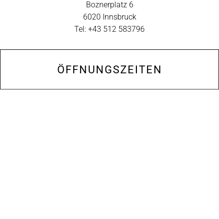
Boznerplatz 6
6020 Innsbruck
Tel: +43 512 583796
ÖFFNUNGSZEITEN
Mo-Sa: 11:30-14:00 & 17:30-24:00
So: 17:30-23:00
An Feiertagen geschlossen
FOLLOW US